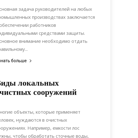
Материалы
сновная задача руководителей на любых
ромышленных производствах заключается
 обеспечении работников
ндивидуальными средствами защиты.
сновное внимание необходимо отдать
равильному...
знать больше
Виды локальных
чистных сооружений
29.10.2021
0
Коммуникации
ногие объекты, которые применяет
еловек, нуждаются в очистных
ооружениях. Например, емкости лос
ужны, чтобы обработать сточные воды,