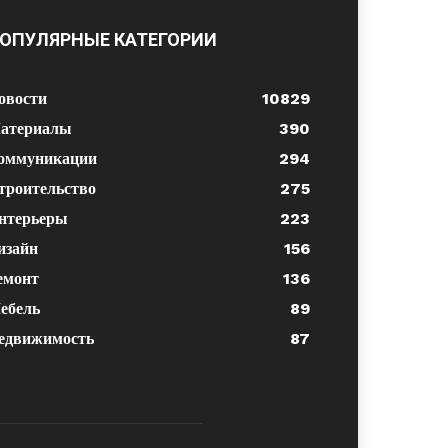
ОПУЛЯРНЫЕ КАТЕГОРИИ
овости
10829
атериалы
390
оммуникации
294
троительство
275
нтерьеры
223
изайн
156
емонт
136
ебель
89
едвижимость
87