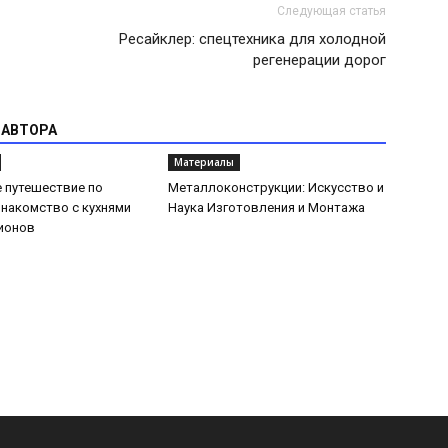
Следующая статья
Ресайклер: спецтехника для холодной
регенерации дорог
 АВТОРА
Материалы
 путешествие по
Металлоконструкции: Искусство и
Знакомство с кухнями
Наука Изготовления и Монтажа
ионов