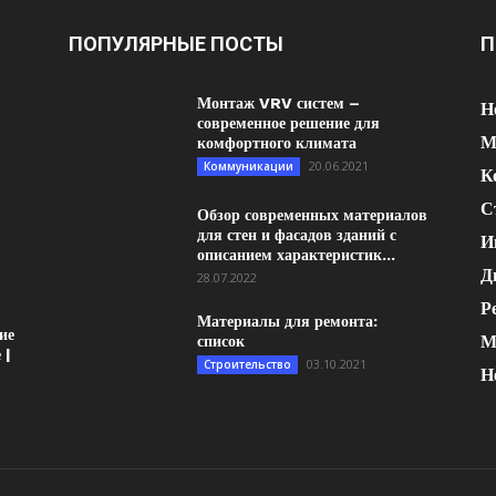
ПОПУЛЯРНЫЕ ПОСТЫ
П
Монтаж VRV систем –
Н
современное решение для
М
комфортного климата
20.06.2021
Коммуникации
К
С
Обзор современных материалов
для стен и фасадов зданий с
И
описанием характеристик...
Д
28.07.2022
Р
Материалы для ремонта:
ие
М
список
 |
03.10.2021
Строительство
Н