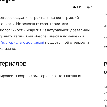
О
827
0
п
оцессе создания строительных конструкций
в
атериалы.
Их основные характеристики –
и
экологичность. Изделия из натуральной древесины
О
охранять тепло. Они обеспечивают в помещении
п
ойматериалы с доставкой
по доступной стоимости
У
агазине.
териалов
о
 широкий выбор пиломатериалов. Повышенным
М
ч
с
н