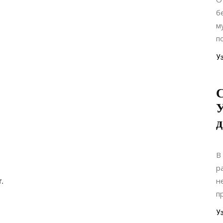
б
м
по
У
У
В
р
н
.
п
У