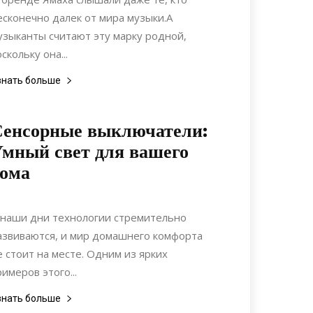
есконечно далек от мира музыки.А
узыканты считают эту марку родной,
скольку она...
знать больше
Сенсорные выключатели:
мный свет для вашего
дома
02.02.2025
0
Ремонт
 наши дни технологии стремительно
азвиваются, и мир домашнего комфорта
е стоит на месте. Одним из ярких
римеров этого...
знать больше