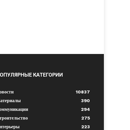
ОПУЛЯРНЫЕ КАТЕГОРИИ
овости
10837
атериалы
390
оммуникации
294
троительство
275
нтерьеры
223