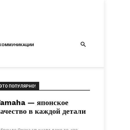
КОММУНИКАЦИИ
ЭТО ПОПУЛЯРНО!
Yamaha — японское
ачество в каждой детали
12.12.2020
0
Ремонт
 бренде Ямаха слышали даже те, кто