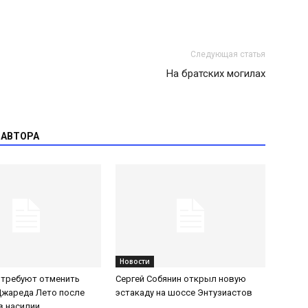
Следующая статья
На братских могилах
 АВТОРА
Новости
 требуют отменить
Сергей Собянин открыл новую
Джареда Лето после
эстакаду на шоссе Энтузиастов
в насилии