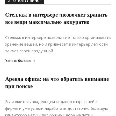
ЭТО ПОПУЛЯРНО!
Стеллаж в интерьере :позволяет хранить
все вещи максимально аккуратно
13.06.2021
0
Интерьеры
Стеллаж в интерьере позволит не только организовать
хранение вещей, но и привнесет в интерьер легкости
за счет своей воздушной...
Узнать больше
Аренда офиса: на что обратить внимание
при поиске
14.10.2021
0
Дизайн
Вы являетесь владельцем недавно открывшейся
фирмы и уже успели наработать достаточно большую
клиентскую базу? Следующим шагом на пути к...