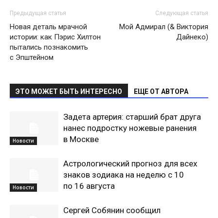
Предыдущая статья
Следующая статья
Новая деталь мрачной
Мой Адмирал (& Виктория
истории: как Пэрис Хилтон
Дайнеко)
пытались познакомить
с Эпштейном
ЭТО МОЖЕТ БЫТЬ ИНТЕРЕСНО
ЕЩЕ ОТ АВТОРА
Задета артерия: старший брат друга
нанес подростку ножевые ранения
в Москве
Новости
Астрологический прогноз для всех
знаков зодиака на неделю с 10
по 16 августа
Новости
Сергей Собянин сообщил