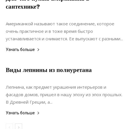
сантехнике?
03.12.2020
0
Коммуникации
Американкой называют такое соединение, которое
очень практичное и в тоже время быстро
устанавливается и снимается. Ее выпускают с разными...
Узнать больше
Виды лепнины из полиуретана
09.11.2019
0
Дизайн
Лепнина, как предмет украшения интерьеров и
фасадов домов, пришел в нашу эпоху из эпох прошлых.
В Древней Греции, а...
Узнать больше