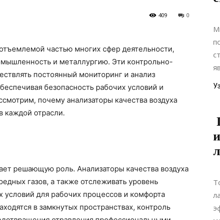
409
0
М
п
отъемлемой частью многих сфер деятельности,
с
омышленность и металлургию. Эти контрольно-
я
ствлять постоянный мониторинг и анализ
У
обеспечивая безопасность рабочих условий и
ссмотрим, почему анализаторы качества воздуха
 каждой отрасли.
и
л
рает решающую роль. Анализаторы качества воздуха
едных газов, а также отслеживать уровень
Т
 условий для рабочих процессов и комфорта
л
аходятся в замкнутых пространствах, контроль
э
редотвращения отравления профессиональными