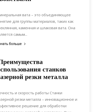
26.06.2020
0
Материалы
инеральная вата – это объединяющее
онятие для группы материалов, таких как
теклянная, каменная и шлаковая вата. Она
вляется самым...
знать больше
Преимущества
спользования станков
азерной резки металла
20.06.2022
0
Материалы
очность и скорость работы Станки
азерной резки металла – инновационное и
ффективное решение для обработки