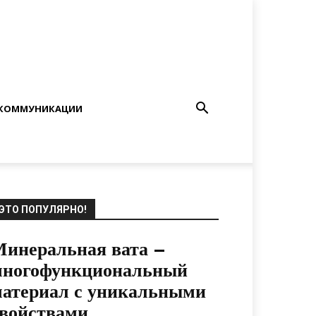
КОММУНИКАЦИИ
ЭТО ПОПУЛЯРНО!
инеральная вата –
многофункциональный
атериал с уникальными
войствами