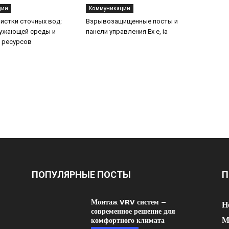
ции
Коммуникации
истки сточных вод:
Взрывозащищенные посты и
ружающей среды и
панели управления Ex e, ia
 ресурсов
ПОПУЛЯРНЫЕ ПОСТЫ
П
Монтаж VRV систем –
Н
современное решение для
М
комфортного климата