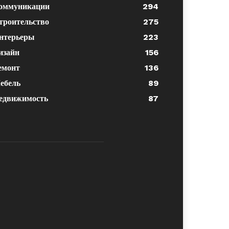
оммуникации
294
троительство
275
нтерьеры
223
изайн
156
емонт
136
ебель
89
едвижимость
87