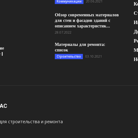
20.06.2021
Коммуникации
К
С
Обзор современных материалов
для стен и фасадов зданий с
И
описанием характеристик...
Д
28.07.2022
Р
Материалы для ремонта:
ие
М
список
 |
03.10.2021
Строительство
Н
НАС
для строительства и ремонта