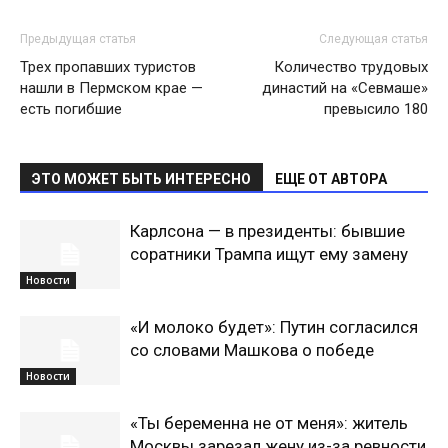
Предыдущая статья
Следующая статья
Трех пропавших туристов
Количество трудовых
нашли в Пермском крае —
династий на «Севмаше»
есть погибшие
превысило 180
ЭТО МОЖЕТ БЫТЬ ИНТЕРЕСНО
ЕЩЕ ОТ АВТОРА
Карлсона — в президенты: бывшие
соратники Трампа ищут ему замену
Новости
«И молоко будет»: Путин согласился
со словами Машкова о победе
Новости
«Ты беременна не от меня»: житель
Москвы зарезал жену из-за ревности