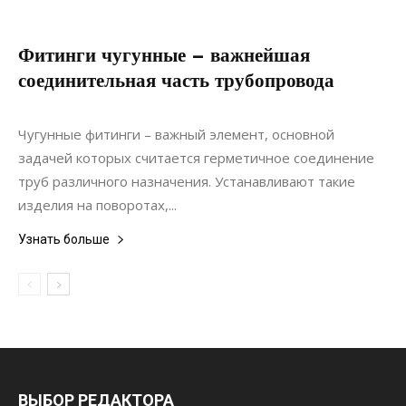
Фитинги чугунные – важнейшая
соединительная часть трубопровода
15.06.2020
0
Коммуникации
Чугунные фитинги – важный элемент, основной
задачей которых считается герметичное соединение
труб различного назначения. Устанавливают такие
изделия на поворотах,...
Узнать больше
ВЫБОР РЕДАКТОРА