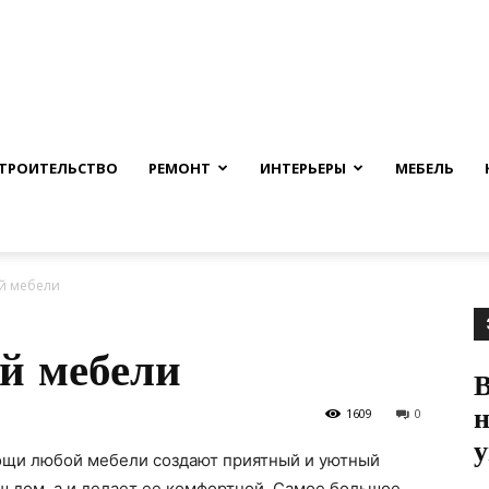
nfmuh.ru
ТРОИТЕЛЬСТВО
РЕМОНТ
ИНТЕРЬЕРЫ
МЕБЕЛЬ
й мебели
й мебели
В
н
1609
0
у
мощи любой мебели создают приятный и уютный
ш дом, а и делает ее комфортной. Самое большое