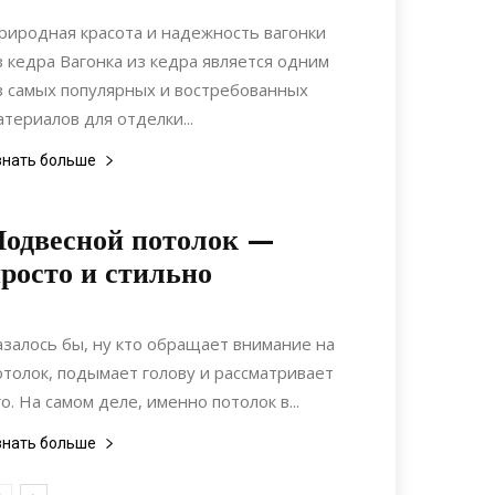
Материалы
риродная красота и надежность вагонки
з кедра Вагонка из кедра является одним
з самых популярных и востребованных
атериалов для отделки...
знать больше
одвесной потолок —
росто и стильно
03.04.2017
0
Интерьеры
азалось бы, ну кто обращает внимание на
отолок, подымает голову и рассматривает
го. На самом деле, именно потолок в...
знать больше