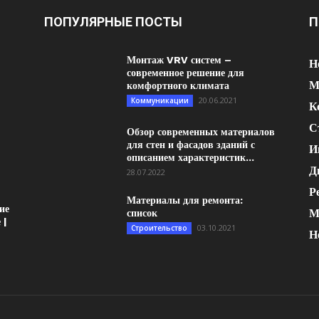
ПОПУЛЯРНЫЕ ПОСТЫ
П
Монтаж VRV систем –
Н
современное решение для
М
комфортного климата
20.06.2021
Коммуникации
К
С
Обзор современных материалов
для стен и фасадов зданий с
И
описанием характеристик...
Д
28.07.2022
Р
Материалы для ремонта:
ие
М
список
 |
03.10.2021
Строительство
Н