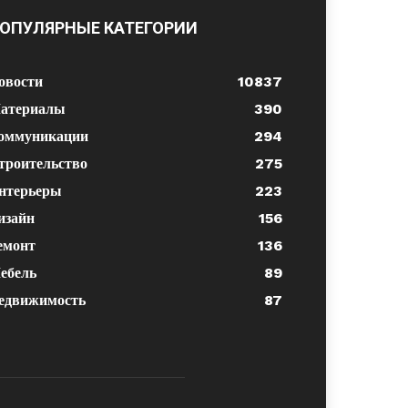
ОПУЛЯРНЫЕ КАТЕГОРИИ
овости
10837
атериалы
390
оммуникации
294
троительство
275
нтерьеры
223
изайн
156
емонт
136
ебель
89
едвижимость
87