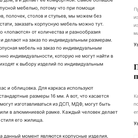
рпусной мебелью, потому что при помощи
П
в, полочек, столов и стульев, мы можем без
и
стати, заказать корпусную мебель можно тут.
и
 «лопаются» от количества и разнообразия
м
 и делают на заказ по индивидуальным размерам.
У
рпусная мебель на заказ по индивидуальным
нно индивидуальности, которую не могут найти в
риходят к выбору изделий по индивидуальным
П
п
ас и облицовка. Для каркаса используют
К
тандартные размеры 16 мм. А вот, что касается
п
 могут изготавливаться из ДСП, МДФ, могут быть
е
или в алюминиевой рамке. Каждый человек делает
 стиля его жилища.
У
на данный момент являются корпусные изделия,