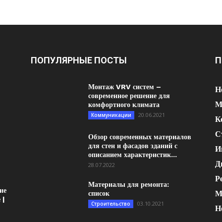
ПОПУЛЯРНЫЕ ПОСТЫ
П
Монтаж VRV систем –
Н
современное решение для
М
комфортного климата
20.06.2021
Коммуникации
К
С
Обзор современных материалов
для стен и фасадов зданий с
И
описанием характеристик...
Д
28.07.2022
Р
Материалы для ремонта:
ие
М
список
 |
03.10.2021
Строительство
Н