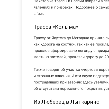
Некоторые трассы в России вобрали в се
явлениях и призраках. Подробнее о самы
Life.ru.
Трасса «Колыма»
Трассу от Якутска до Магадана принято с
как «дорога на костях», так как ее про
прошлое сформировало легенду о призра
местных жителей, прокляли дорогу до 20
Также говорят об участке «чертовы воро
и странные явления. И эти слухи подтве
пострадавших при авариях здесь увеличил
об отсутствии нормального покрытия, ус
Из Люберец в Лыткарино