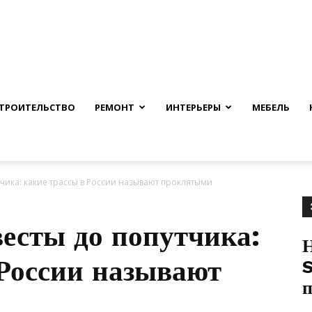
nfmuh.ru
ТРОИТЕЛЬСТВО
РЕМОНТ
ИНТЕРЬЕРЫ
МЕБЕЛЬ
тчика: какие трассы в России называют проклятыми
весты до попутчика:
 России называют
S