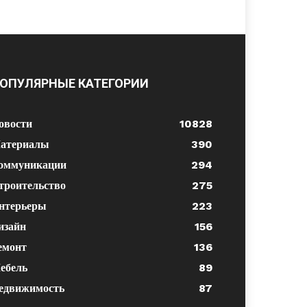
ОПУЛЯРНЫЕ КАТЕГОРИИ
овости
10828
атериалы
390
оммуникации
294
троительство
275
нтерьеры
223
изайн
156
емонт
136
ебель
89
едвижимость
87