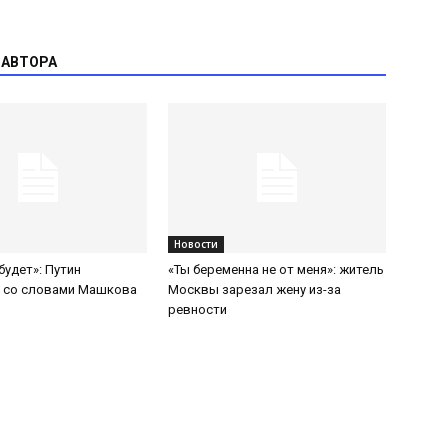
 АВТОРА
Новости
будет»: Путин
«Ты беременна не от меня»: житель
я со словами Машкова
Москвы зарезал жену из-за
ревности