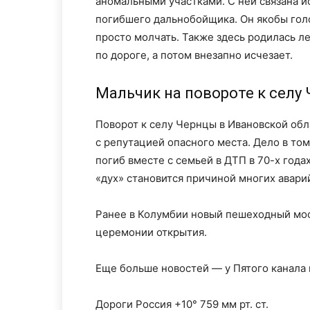
аномальными участками. С ней связана 
погибшего дальнобойщика. Он якобы голос
просто молчать. Также здесь родилась л
по дороге, а потом внезапно исчезает.
Мальчик на повороте к селу
Поворот к селу Чернцы в Ивановской обл
с репутацией опасного места. Дело в том
погиб вместе с семьей в ДТП в 70-х года
«дух» становится причиной многих аварий
Ранее в Колумбии новый пешеходный мос
церемонии открытия.
Еще больше новостей — у Пятого канала
Дороги Россия +10° 759 мм рт. ст.