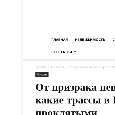
ГЛАВНАЯ
НЕДВИЖИМОСТЬ
С
ВСЕ СТАТЬИ
Домой
Новости
От призрака невесты до попу
Новости
От призрака не
какие трассы в
проклятыми