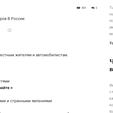
Т
101
0
н
аров В России
п
и
мо
У
местным жителям и автомобилистам.
Ч
стями
В
айте »
с
к
ками и странными явлениями
к
б