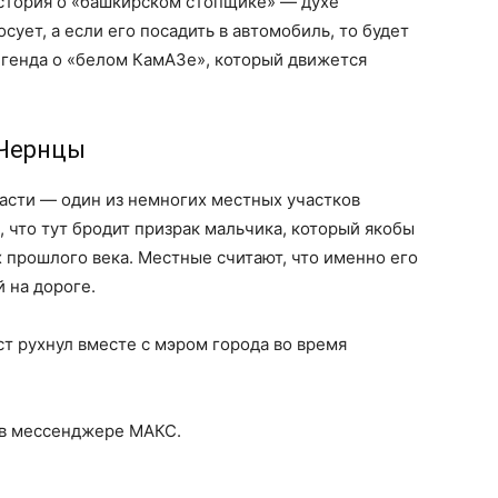
история о «башкирском стопщике» — духе
ует, а если его посадить в автомобиль, то будет
егенда о «белом КамАЗе», который движется
 Чернцы
асти — один из немногих местных участков
, что тут бродит призрак мальчика, который якобы
х прошлого века. Местные считают, что именно его
 на дороге.
т рухнул вместе с мэром города во время
 в мессенджере МАКС.