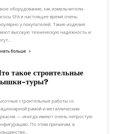
Интерьеры
акое оборудование, как измельчители-
асосы SFA в настоящее время очень
опулярно у покупателей. Такие изделия
меют высокую техническую надежность и
гут...
знать больше
то такое строительные
вышки-туры?
05.10.2021
0
Ландшафтный дизайн
ысотные строительные работы со
тационарной рамой и металлическим
аркасом — иногда имеют очень непростую
онфигурацию. По этим причинам, в
ольшинстве...