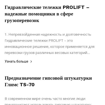
Гидравлические тележки PROLIFT –
надежные помощники в сфере
грузоперевозок
14.06.2022
0
Материалы
1. Непревзойденная надежность и долговечность
Гидравлические тележки PROLIFT – это
инновационное решение, которое применяется для
перевозки грузов различных весовых категорий....
Узнать больше
Предназначение гипсовой штукатурки
Глимс TS-70
04.09.2020
0
Материалы
В современном мире очень часто многие люди
предпочитают использовать гипсовую штукатурку