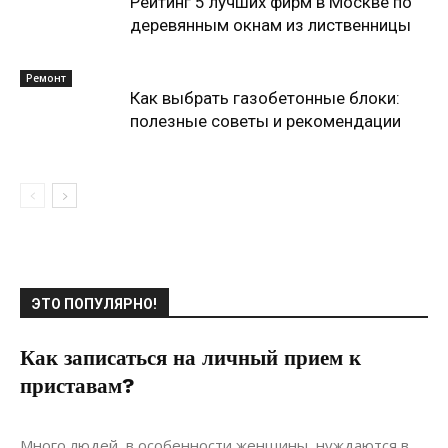
Рейтинг 5 лучших фирм в Москве по
деревянным окнам из лиственницы
Ремонт
Как выбрать газобетонные блоки:
полезные советы и рекомендации
ЭТО ПОПУЛЯРНО!
Как записаться на личный прием к
приставам?
24.07.2021
0
Материалы
Много людей, в особенности женщины, нуждаются в