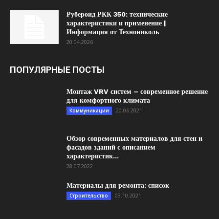
Рубероид РКК 350: технические
характеристики и применение |
Информация от Технониколь
20.04.2026
ПОПУЛЯРНЫЕ ПОСТЫ
Монтаж VRV систем – современное решение
для комфортного климата
20.06.2021
Коммуникации
Обзор современных материалов для стен и
фасадов зданий с описанием
характеристик...
28.07.2022
Материалы для ремонта: список
03.10.2021
Строительство