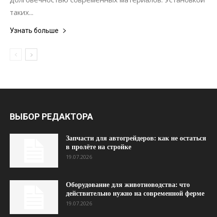
таких...
Узнать больше
ВЫБОР РЕДАКТОРА
Запчасти для автогрейдеров: как не остаться
в пролёте на стройке
19.07.2026
Оборудование для животноводства: что
действительно нужно на современной ферме
19.07.2026