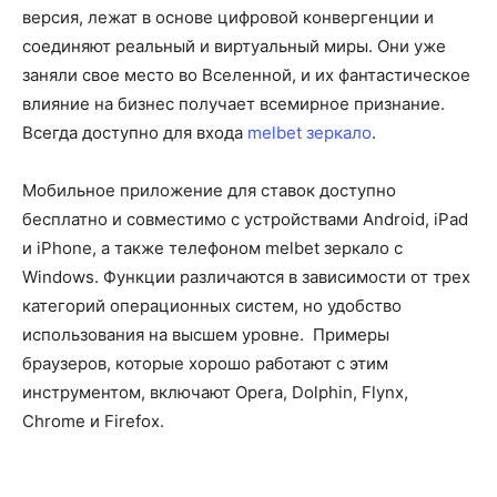
версия, лежат в основе цифровой конвергенции и
соединяют реальный и виртуальный миры. Они уже
заняли свое место во Вселенной, и их фантастическое
влияние на бизнес получает всемирное признание.
Всегда доступно для входа
melbet зеркало
.
Мобильное приложение для ставок доступно
бесплатно и совместимо с устройствами Android, iPad
и iPhone, а также телефоном melbet зеркало с
Windows. Функции различаются в зависимости от трех
категорий операционных систем, но удобство
использования на высшем уровне. Примеры
браузеров, которые хорошо работают с этим
инструментом, включают Opera, Dolphin, Flynx,
Chrome и Firefox.