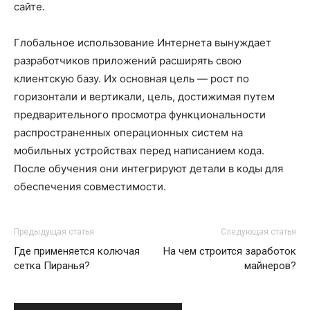
сайте.
Глобальное использование Интернета вынуждает
разработчиков приложений расширять свою
клиентскую базу. Их основная цель — рост по
горизонтали и вертикали, цель, достижимая путем
предварительного просмотра функциональности
распространенных операционных систем на
мобильных устройствах перед написанием кода.
После обучения они интегрируют детали в коды для
обеспечения совместимости.
Предыдущая статья
Следующая статья
Где применяется колючая
На чем строится заработок
сетка Пиранья?
майнеров?