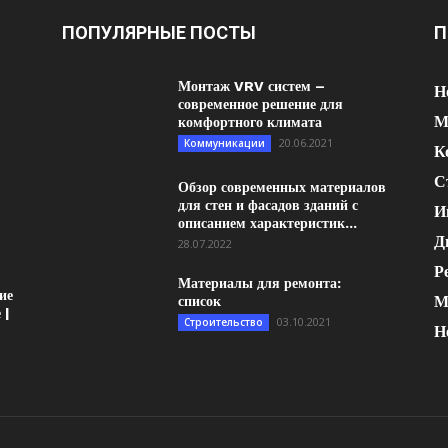
ПОПУЛЯРНЫЕ ПОСТЫ
П
Монтаж VRV систем –
Н
современное решение для
М
комфортного климата
20.06.2021
Коммуникации
К
С
Обзор современных материалов
для стен и фасадов зданий с
И
описанием характеристик...
Д
28.07.2022
Р
Материалы для ремонта:
ие
М
список
 |
03.10.2021
Строительство
Н