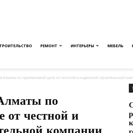
nfmuh.ru
ТРОИТЕЛЬСТВО
РЕМОНТ
ИНТЕРЬЕРЫ
МЕБЕЛЬ
в Алматы по приемлемой цене от честной и надежной строительной комп
Алматы по
С
 от честной и
р
к
тельной компании
г