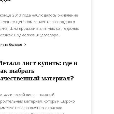
17.06.2017
0
Недвижимость
 конце 2013 года наблюдалось оживление
 верхнем ценовом сегменте загородного
ынка. Шли продажи в элитных коттеджных
оселках Подмосковья (договора...
знать больше
еталл лист купить: где и
ак выбрать
ачественный материал?
12.04.2022
0
Материалы
еталлический лист — важный
троительный материал, который широко
рименяется в различных отраслях