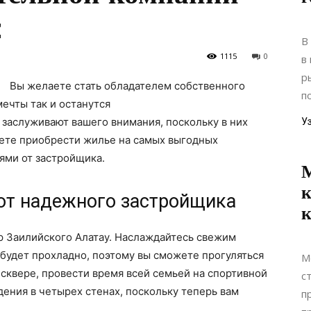
z
В
1115
0
в
р
Вы желаете стать обладателем собственного
п
мечты так и останутся
заслуживают вашего внимания, поскольку в них
У
ете приобрести жилье на самых выгодных
ями от застройщика.
М
к
от надежного застройщика
к
р Заилийского Алатау. Наслаждайтесь свежим
 будет прохладно, поэтому вы сможете прогуляться
М
в сквере, провести время всей семьей на спортивной
с
дения в четырех стенах, поскольку теперь вам
п