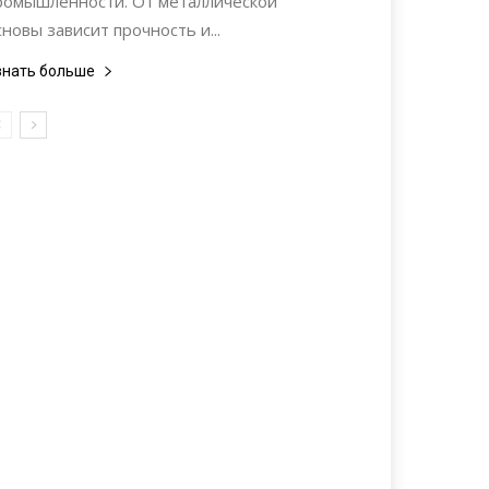
ромышленности. От металлической
сновы зависит прочность и...
знать больше