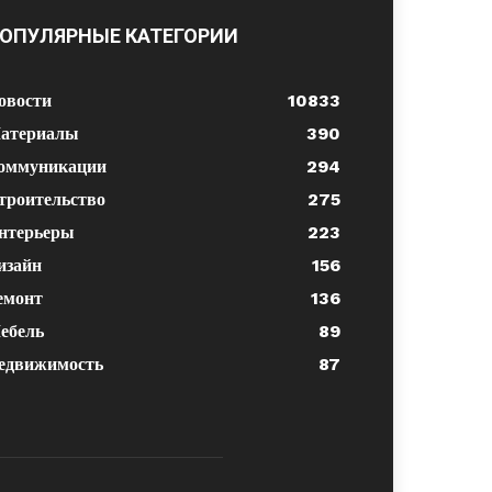
ОПУЛЯРНЫЕ КАТЕГОРИИ
овости
10833
атериалы
390
оммуникации
294
троительство
275
нтерьеры
223
изайн
156
емонт
136
ебель
89
едвижимость
87