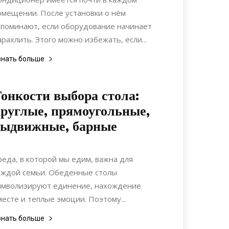
омещении. После установки о нём
споминают, если оборудование начинает
арахлить. Этого можно избежать, если...
знать больше
онкости выбора стола:
руглые, прямоугольные,
выдвижные, барные
25.02.2021
0
Интерьеры
реда, в которой мы едим, важна для
аждой семьи. Обеденные столы
имволизируют единение, нахождение
месте и теплые эмоции. Поэтому...
знать больше