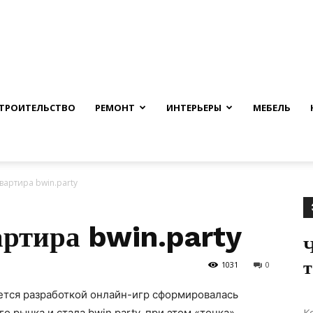
nfmuh.ru
ТРОИТЕЛЬСТВО
РЕМОНТ
ИНТЕРЬЕРЫ
МЕБЕЛЬ
вартира bwin.party
ртира bwin.party
Ч
т
1031
0
ется разработкой онлайн-игр сформировалась
К
 рынка и стала bwin.party, при этом «точка»,