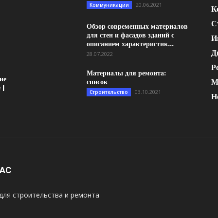
20.06.2021
Коммуникации
К
С
Обзор современных материалов
для стен и фасадов зданий с
И
описанием характеристик...
Д
28.07.2022
Р
Материалы для ремонта:
ие
М
список
 |
03.10.2021
Строительство
Н
НАС
для строительства и ремонта