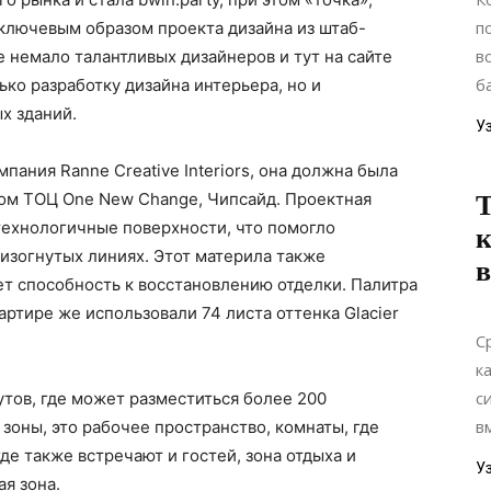
п
и ключевым образом проекта дизайна из штаб-
в
не немало талантливых дизайнеров и тут на сайте
б
ко разработку дизайна интерьера, но и
х зданий.
У
ания Ranne Creative Interiors, она должна была
ом ТОЦ One New Change, Чипсайд. Проектная
Т
технологичные поверхности, что помогло
к
изогнутых линиях. Этот материла также
ет способность к восстановлению отделки. Палитра
артире же использовали 74 листа оттенка Glacier
С
к
с
утов, где может разместиться более 200
в
зоны, это рабочее пространство, комнаты, где
де также встречают и гостей, зона отдыха и
У
ая зона.