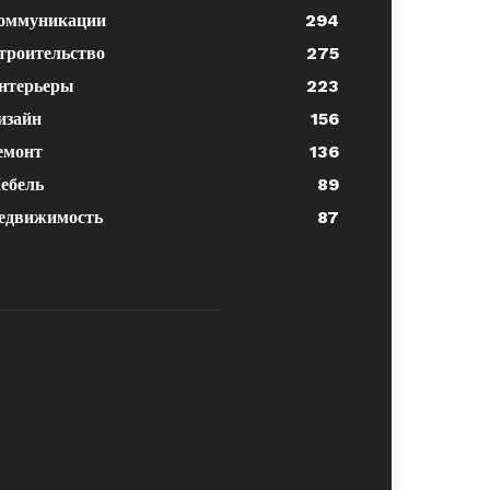
оммуникации
294
троительство
275
нтерьеры
223
изайн
156
емонт
136
ебель
89
едвижимость
87