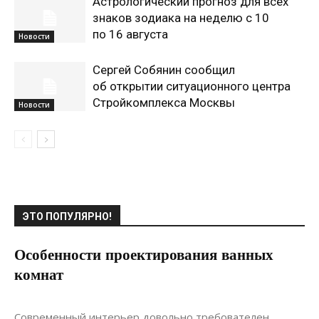
Астрологический прогноз для всех
знаков зодиака на неделю с 10
по 16 августа
Новости
Сергей Собянин сообщил
об открытии ситуационного центра
Стройкомплекса Москвы
Новости
ЭТО ПОПУЛЯРНО!
Особенности проектирования ванных
комнат
18.08.2017
0
Дизайн
Современный интерьер довольно требователен,