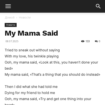
Домой
Новости
Новости
My Mama Said
08.07.2025
133
0
Tried to sneak out without saying
With my love, his twinkle playing
Ooh, my mama said, «Look at this, you haven’t done your
bed»
My mama said, «That’s a thing that you should do instead»
Then I did what she had told me
Dying for my friend to hold me
Ooh, my mama said, «Try and get one thing into your
head»