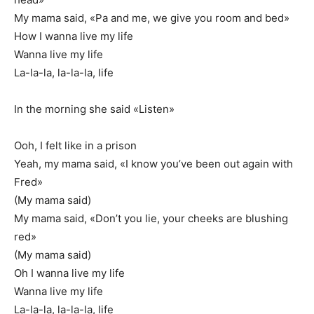
My mama said, «Pa and me, we give you room and bed»
How I wanna live my life
Wanna live my life
La-la-la, la-la-la, life
In the morning she said «Listen»
Ooh, I felt like in a prison
Yeah, my mama said, «I know you’ve been out again with
Fred»
(My mama said)
My mama said, «Don’t you lie, your cheeks are blushing
red»
(My mama said)
Oh I wanna live my life
Wanna live my life
La-la-la, la-la-la, life