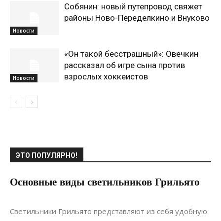
Собянин: новый путепровод свяжет
районы Ново-Переделкино и Внуково
Новости
«Он такой бесстрашный»: Овечкин
рассказал об игре сына против
взрослых хоккеистов
Новости
ЭТО ПОПУЛЯРНО!
Основные виды светильников Грильято
27.05.2021
0
Ландшафтный дизайн
Светильники Грильято представляют из себя удобную