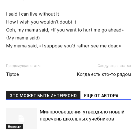
I said I can live without it
How I wish you wouldn’t doubt it
Ooh, my mama said, «If you want to hurt me go ahead»
(My mama said)
My mama said, «I suppose you’d rather see me dead»
Предыдущая статья
Следующая статья
Tiptoe
Когда есть кто-то рядом
ЭТО МОЖЕТ БЫТЬ ИНТЕРЕСНО
ЕЩЕ ОТ АВТОРА
Минпросвещения утвердило новый
перечень школьных учебников
Новости