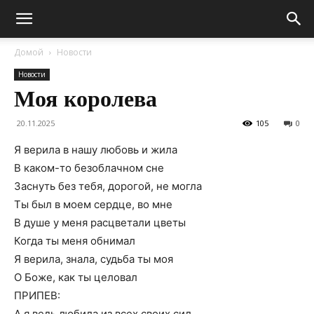
Домой
Новости
Новости
Моя королева
20.11.2025
105
0
Я верила в нашу любовь и жила
В каком-то безоблачном сне
Заснуть без тебя, дорогой, не могла
Ты был в моем сердце, во мне
В душе у меня расцветали цветы
Когда ты меня обнимал
Я верила, знала, судьба ты моя
О Боже, как ты целовал
ПРИПЕВ:
А я ведь любила из всех своих сил