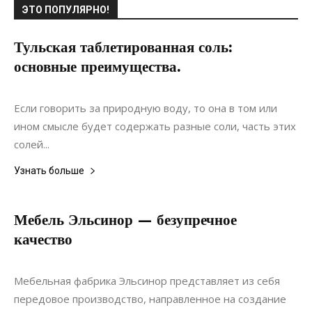
ЭТО ПОПУЛЯРНО!
Тульская таблетированная соль:
основные преимущества.
07.11.2021
0
Материалы
Если говорить за природную воду, то она в том или
ином смысле будет содержать разные соли, часть этих
солей...
Узнать больше
Мебель Эльсинор — безупречное
качество
27.01.2021
0
Дизайн
Мебельная фабрика Эльсинор представляет из себя
передовое производство, направленное на создание