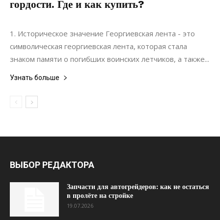
гордости. Где и как купить?
21.03.2022
0
Интерьеры
1. Историческое значение Георгиевская лента - это
символическая георгиевская лента, которая стала
знаком памяти о погибших воинских летчиков, а также...
Узнать больше
ВЫБОР РЕДАКТОРА
Запчасти для автогрейдеров: как не остаться
в пролёте на стройке
19.07.2026