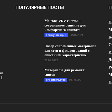
ПОПУЛЯРНЫЕ ПОСТЫ
П
Монтаж VRV систем –
Н
современное решение для
М
комфортного климата
20.06.2021
Коммуникации
К
С
Обзор современных материалов
для стен и фасадов зданий с
И
описанием характеристик...
Д
28.07.2022
Р
Материалы для ремонта:
ие
М
список
 |
03.10.2021
Строительство
Н