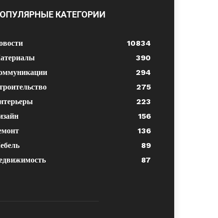
ОПУЛЯРНЫЕ КАТЕГОРИИ
овости
10834
атериалы
390
оммуникации
294
троительство
275
нтерьеры
223
изайн
156
емонт
136
ебель
89
едвижимость
87