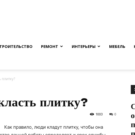
nfmuh.ru
ТРОИТЕЛЬСТВО
РЕМОНТ
ИНТЕРЬЕРЫ
МЕБЕЛЬ
 плитку?
класть плитку?
С
о
1003
0
п
Как правило, люди кладут плитку, чтобы она
ство данной работы определяет и срок службы