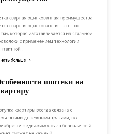
22.07.2021
0
Материалы
етка сварная оцинкованная: преимущества
етка сварная оцинкованная – это тип
етки, которая изготавливается из стальной
роволоки с применением технологии
онтактной...
знать больше
собенности ипотеки на
вартиру
17.07.2019
0
Недвижимость
окупка квартиры всегда связана с
ерьезными денежными тратами, но
риобрести недвижимость за безналичный
асчет сможет не каждый