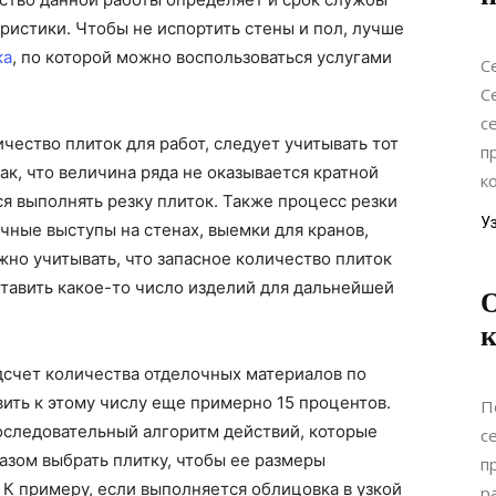
ристики. Чтобы не испортить стены и пол, лучше
ка
, по которой можно воспользоваться услугами
С
С
с
чество плиток для работ, следует учитывать тот
п
так, что величина ряда не оказывается кратной
к
ся выполнять резку плиток. Также процесс резки
У
чные выступы на стенах, выемки для кранов,
жно учитывать, что запасное количество плиток
ставить какое-то число изделий для дальнейшей
О
к
дсчет количества отделочных материалов по
ить к этому числу еще примерно 15 процентов.
П
оследовательный алгоритм действий, которые
с
азом выбрать плитку, чтобы ее размеры
п
К примеру, если выполняется облицовка в узкой
р