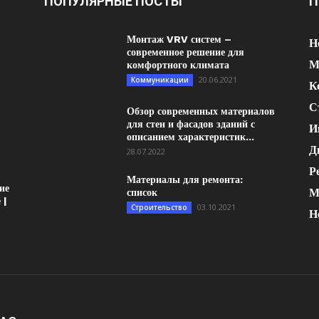
ПОПУЛЯРНЫЕ ПОСТЫ
П
Монтаж VRV систем –
Н
современное решение для
М
комфортного климата
20.06.2021
Коммуникации
К
С
Обзор современных материалов
для стен и фасадов зданий с
И
описанием характеристик...
Д
28.07.2022
Р
Материалы для ремонта:
ие
М
список
 |
03.10.2021
Строительство
Н