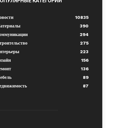
ОПУЛЯРНЫЕ КАТЕГОРИИ
овости
10835
атериалы
390
оммуникации
294
троительство
275
нтерьеры
223
изайн
156
емонт
136
ебель
89
едвижимость
87