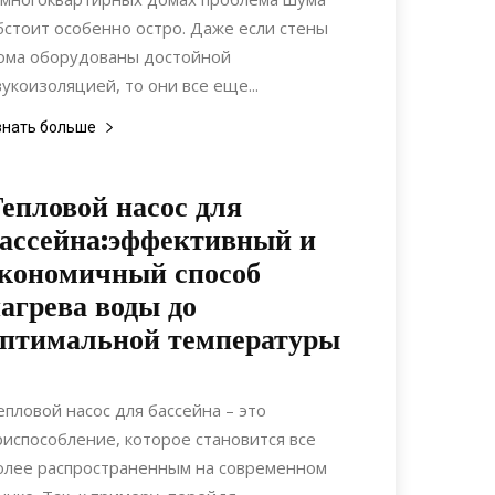
бстоит особенно остро. Даже если стены
ома оборудованы достойной
вукоизоляцией, то они все еще...
знать больше
епловой насос для
ассейна:эффективный и
кономичный способ
агрева воды до
птимальной температуры
21.11.2019
0
Материалы
епловой насос для бассейна – это
риспособление, которое становится все
олее распространенным на современном