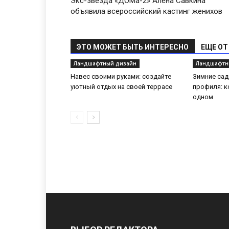
Экс-звезда «ДОМа-2» Алена Савкина
объявила всероссийский кастинг женихов
ЭТО МОЖЕТ БЫТЬ ИНТЕРЕСНО
ЕЩЕ ОТ
Ландшафтный дизайн
Ландшафтн
Навес своими руками: создайте
Зимние са
уютный отдых на своей террасе
профиля: к
одном