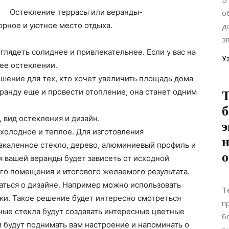
Остекление террасы или веранды-
о
рное и уютное место отдыха.
д
з
глядеть солиднее и привлекательнее. Если у вас на
У
 ее остеклении.
шение для тех, кто хочет увеличить площадь дома
веранду еще и провести отопление, она станет одним
Т
б
 вид остекления и дизайн.
э
холодное и теплое. Для изготовления
н
акаленное стекло, дерево, алюминиевый профиль и
о
я вашей веранды будет зависеть от исходной
го помещения и итогового желаемого результата.
аться о дизайне. Например можно использовать
Т
жи. Такое решение будет интересно смотреться
п
ные стекла будут создавать интересные цветные
б
и будут поднимать вам настроение и напоминать о