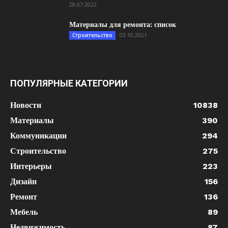
28.07.2022
Материалы для ремонта: список
03.10.2021
Строительство
ПОПУЛЯРНЫЕ КАТЕГОРИИ
Новости
10838
Материалы
390
Коммуникации
294
Строительство
275
Интерьеры
223
Дизайн
156
Ремонт
136
Мебель
89
Недвижимость
87