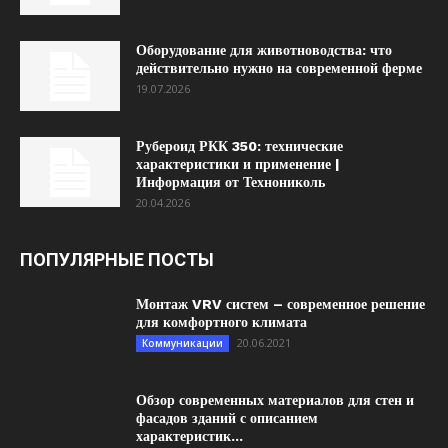
Оборудование для животноводства: что
действительно нужно на современной ферме
19.07.2026
Рубероид РКК 350: технические
характеристики и применение |
Информация от Технониколь
20.04.2026
ПОПУЛЯРНЫЕ ПОСТЫ
Монтаж VRV систем – современное решение
для комфортного климата
20.06.2021
Коммуникации
Обзор современных материалов для стен и
фасадов зданий с описанием
характеристик...