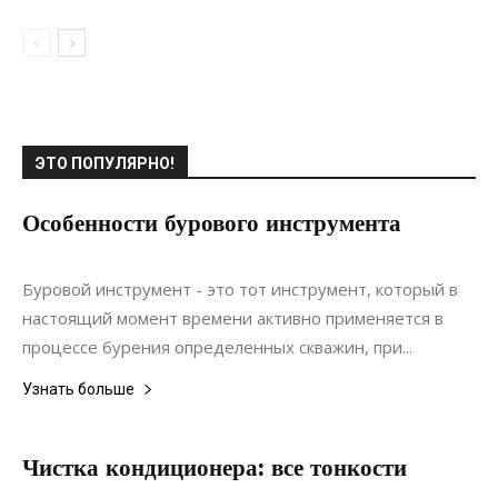
ЭТО ПОПУЛЯРНО!
Особенности бурового инструмента
26.08.2021
0
Коммуникации
Буровой инструмент - это тот инструмент, который в
настоящий момент времени активно применяется в
процессе бурения определенных скважин, при...
Узнать больше
Чистка кондиционера: все тонкости
23.04.2022
0