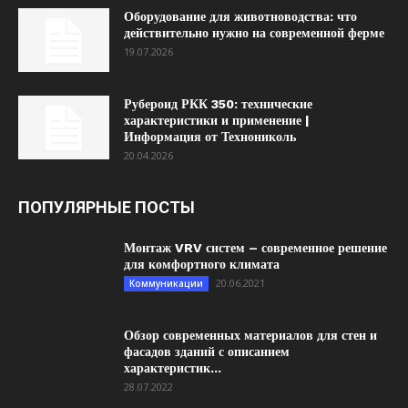
Оборудование для животноводства: что
действительно нужно на современной ферме
19.07.2026
Рубероид РКК 350: технические
характеристики и применение |
Информация от Технониколь
20.04.2026
ПОПУЛЯРНЫЕ ПОСТЫ
Монтаж VRV систем – современное решение
для комфортного климата
20.06.2021
Коммуникации
Обзор современных материалов для стен и
фасадов зданий с описанием
характеристик...
28.07.2022