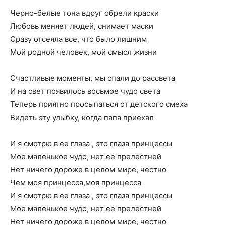
Черно-белые тона вдруг обрели краски
Любовь меняет людей, снимает маски
Сразу отсеяла все, что было лишним
Мой родной человек, мой смысл жизни
Счастливые моменты, мы спали до рассвета
И на свет появилось восьмое чудо света
Теперь приятно просыпаться от детского смеха
Видеть эту улыбку, когда папа приехал
И я смотрю в ее глаза , это глаза принцессы
Мое маленькое чудо, нет ее прелестней
Нет ничего дороже в целом мире, честно
Чем моя принцесса,моя принцесса
И я смотрю в ее глаза , это глаза принцессы
Мое маленькое чудо, нет ее прелестней
Нет ничего дороже в целом мире, честно