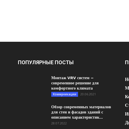
ПОПУЛЯРНЫЕ ПОСТЫ
П
Монтаж VRV систем –
Н
современное решение для
М
комфортного климата
20.06.2021
Коммуникации
К
С
Обзор современных материалов
для стен и фасадов зданий с
И
описанием характеристик...
Д
28.07.2022