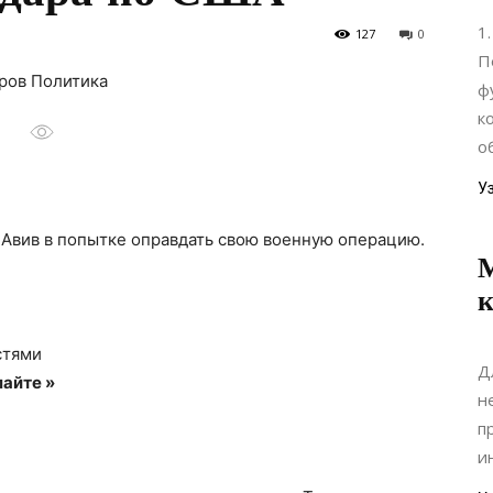
1
127
0
П
аров Политика
ф
к
о
У
-Авив в попытке оправдать свою военную операцию.
М
к
стями
Д
айте »
н
п
и