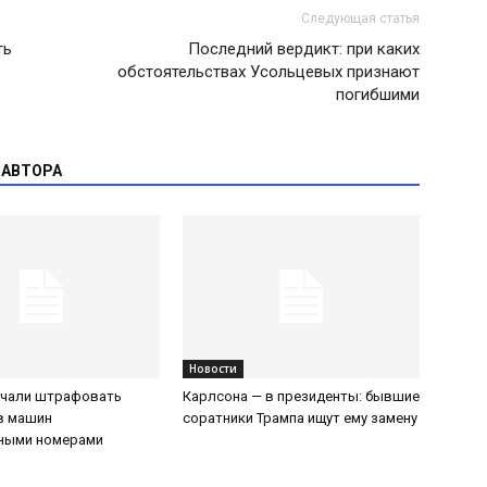
Следующая статья
ть
Последний вердикт: при каких
обстоятельствах Усольцевых признают
погибшими
 АВТОРА
Новости
ачали штрафовать
Карлсона — в президенты: бывшие
в машин
соратники Трампа ищут ему замену
нными номерами