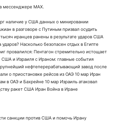
 в мессенджере MAX.
ерг наличие у США данных о минировании
киан в разговоре с Путиным призвал осудить
 тысяч иранцев ранены в результате ударов США
за ударов? Насколько безопасен отдых в Египте
риг провалился: Пентагон стремительно истощает
т США и Израиля с Ираном: главные события
 крупнейший нефтеперерабатывающий завод после
али о приостановке рейсов из ОАЭ 10 мар Иран
м в ОАЭ и Бахрейне 10 мар Израиль атаковал
дству ракет США Иран Война в Иране
ести санкции против США и помочь Ирану