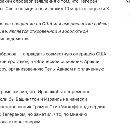
акчи опроверг заявления о том, что Тегеран
У
. Свою позицию он изложил 10 марта в соцсети X.
ровал нападение на США или американские войска,
ее, является откровенной и абсолютной
дипведомства.
х вбросов — оправдать совместную операцию США
ской яростью», а «Эпической ошибкой». Аракчи
тюру, организованную Тель-Авивом и оплаченную
Трамп заявил, что Иран якобы непременно
если бы Вашингтон и Израиль не нанесли
спецпосланник Трампа Стив Уиткофф подтвердил
с Тегераном, но заметил, что, по мнению
това к переговорам.