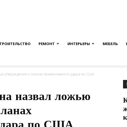
nfmuh.ru
ТРОИТЕЛЬСТВО
РЕМОНТ
ИНТЕРЬЕРЫ
МЕБЕЛЬ
ью утверждения о планах превентивного удара по США
на назвал ложью
К
планах
удара по США