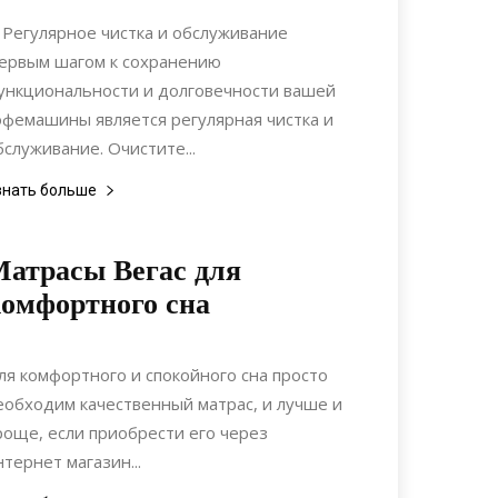
Ремонт
. Регулярное чистка и обслуживание
ервым шагом к сохранению
ункциональности и долговечности вашей
офемашины является регулярная чистка и
бслуживание. Очистите...
знать больше
атрасы Вегас для
омфортного сна
18.08.2017
0
Интерьеры
ля комфортного и спокойного сна просто
еобходим качественный матрас, и лучше и
роще, если приобрести его через
нтернет магазин...