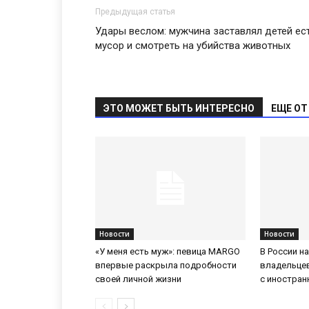
Предыдущая статья
Удары веслом: мужчина заставлял детей ес
мусор и смотреть на убийства животных
ЭТО МОЖЕТ БЫТЬ ИНТЕРЕСНО
ЕЩЕ ОТ
Новости
Новости
«У меня есть муж»: певица MARGO
В России н
впервые раскрыла подробности
владельце
своей личной жизни
с иностра