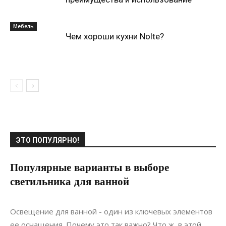
Мебель
Чем хороши кухни Nolte?
ЭТО ПОПУЛЯРНО!
Популярные варианты в выборе
светильника для ванной
13.10.2020
0
Дизайн
Освещение для ванной - один из ключевых элементов
ее оснащения. Почему это так важно? Что ж, в этой