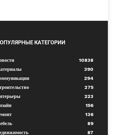
ОПУЛЯРНЫЕ КАТЕГОРИИ
овости
10838
атериалы
390
оммуникации
294
троительство
275
нтерьеры
223
изайн
156
емонт
136
ебель
89
едвижимость
87