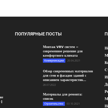
ПОПУЛЯРНЫЕ ПОСТЫ
П
Монтаж VRV систем –
Н
современное решение для
М
комфортного климата
20.06.2021
Коммуникации
К
С
Обзор современных материалов
для стен и фасадов зданий с
И
описанием характеристик...
Д
28.07.2022
Р
Материалы для ремонта:
ие
М
список
 |
03.10.2021
Строительство
Н