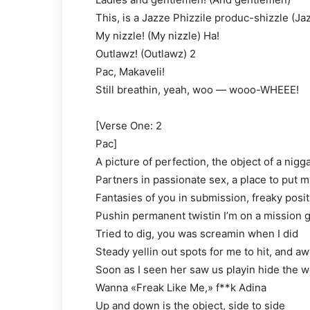
This, is a Jazze Phizzile produc-shizzle (J
My nizzle! (My nizzle) Ha!
Outlawz! (Outlawz) 2
Pac, Makaveli!
Still breathin, yeah, woo — wooo-WHEEE!
[Verse One: 2
Pac]
A picture of perfection, the object of a nigg
Partners in passionate sex, a place to put m
Fantasies of you in submission, freaky posi
Pushin permanent twistin I’m on a mission 
Tried to dig, you was screamin when I did
Steady yellin out spots for me to hit, and aw
Soon as I seen her saw us playin hide the w
Wanna «Freak Like Me,» f**k Adina
Up and down is the object, side to side