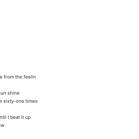
le from the feelin
 sun shine
um sixty-one times
il I beat it up
ow