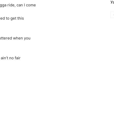
У
gga ride, can I come
red to get this
stuttered when you
ain’t no fair