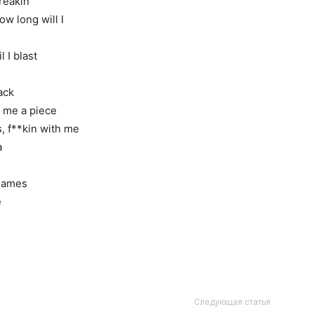
reakin
ow long will I
 I blast
ack
n me a piece
s, f**kin with me
a
 games
e
Следующая статья