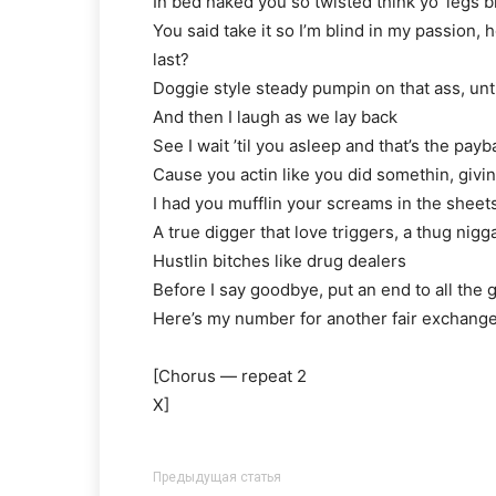
In bed naked you so twisted think yo’ legs b
You said take it so I’m blind in my passion, h
last?
Doggie style steady pumpin on that ass, until
And then I laugh as we lay back
See I wait ’til you asleep and that’s the payb
Cause you actin like you did somethin, givi
I had you mufflin your screams in the sheet
A true digger that love triggers, a thug nigg
Hustlin bitches like drug dealers
Before I say goodbye, put an end to all the
Here’s my number for another fair exchang
[Chorus — repeat 2
X]
Предыдущая статья