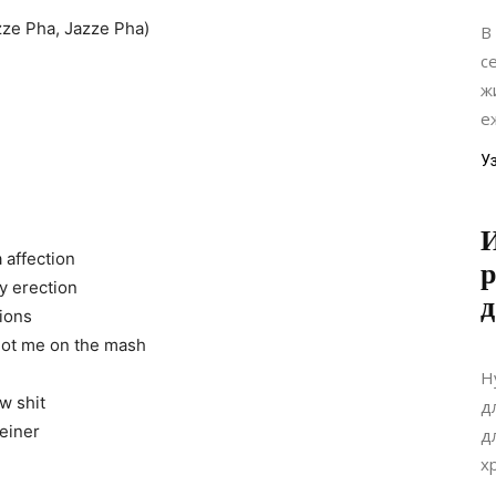
azze Pha, Jazze Pha)
В
с
ж
е
У
И
a affection
р
y erection
д
tions
got me on the mash
Н
w shit
д
einer
д
х