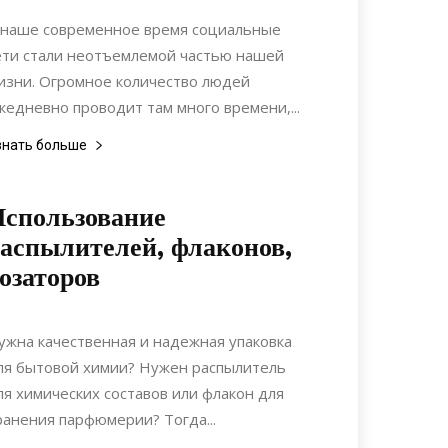
Материалы
 наше современное время социальные
ети стали неотъемлемой частью нашей
изни. Огромное количество людей
жедневно проводит там много времени,...
знать больше
спользование
аспылителей, флаконов,
озаторов
21.04.2021
0
Коммуникации
ужна качественная и надежная упаковка
ля бытовой химии? Нужен распылитель
ля химических составов или флакон для
ранения парфюмерии? Тогда...