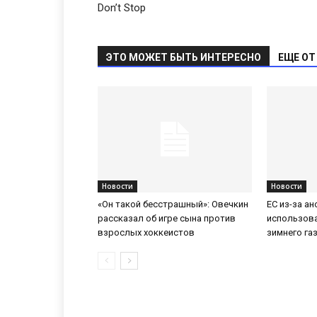
Don’t Stop
ЭТО МОЖЕТ БЫТЬ ИНТЕРЕСНО
ЕЩЕ ОТ
Новости
Новости
«Он такой бесстрашный»: Овечкин
ЕС из-за а
рассказал об игре сына против
использов
взрослых хоккеистов
зимнего га