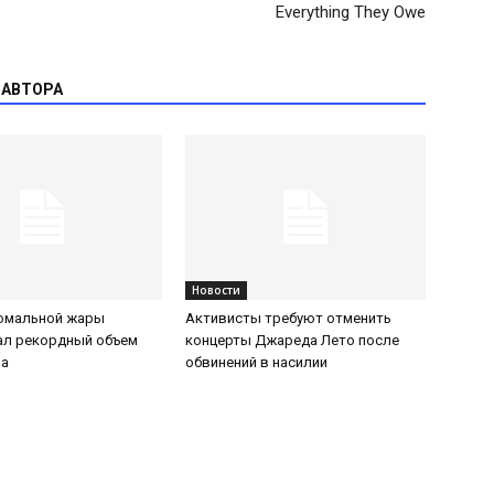
Everything They Owe
 АВТОРА
Новости
номальной жары
Активисты требуют отменить
ал рекордный объем
концерты Джареда Лето после
за
обвинений в насилии