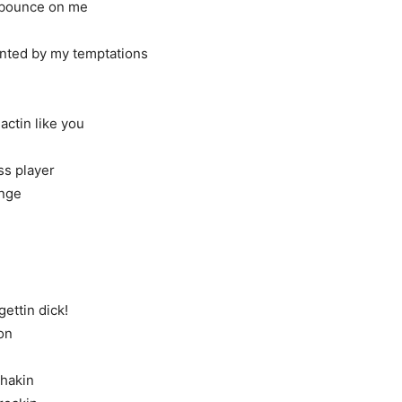
 bounce on me
nted by my temptations
actin like you
oss player
ange
gettin dick!
on
shakin