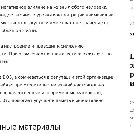
е негативное влияние на жизнь любого человека.
п
 недостаточного уровня концентрации внимания на
н
тому качество акустики имеет важное значение не
и
в обычной жизни.
У
на настроение и приводит к снижению
ти. При этом качественная акустика оказывает на
П
твие.
э
р
е ВОЗ, а сомневаться в репутации этой организации
и
сейчас при строительстве зданий настоятельно
ьно качественные и современные материалы,
 Это помогает улучшить память и значительно
У
д
м
чные материалы
с