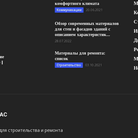
М
комфортного климата
20.06.2021
Коммуникации
К
С
Обзор современных материалов
для стен и фасадов зданий с
И
описанием характеристик...
Д
28.07.2022
Р
Материалы для ремонта:
ие
М
список
 |
03.10.2021
Строительство
Н
НАС
для строительства и ремонта