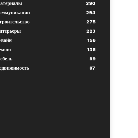
атериалы
390
оммуникации
294
троительство
275
нтерьеры
223
изайн
156
емонт
136
ебель
89
едвижимость
87