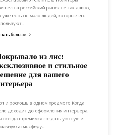
ришел на российский рынок не так давно,
о уже есть не мало людей, которые его
спользуют...
знать больше
окрывало из лис:
ксклюзивное и стильное
ешение для вашего
нтерьера
25.04.2024
0
Интерьеры
ют и роскошь в одном предмете Когда
ело доходит до оформления интерьера,
ы всегда стремимся создать уютную и
тильную атмосферу...