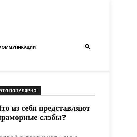
КОММУНИКАЦИИ
ЭТО ПОПУЛЯРНО!
то из себя представляют
мраморные слэбы?
21.03.2022
0
Материалы
рамор был предпочтительным для