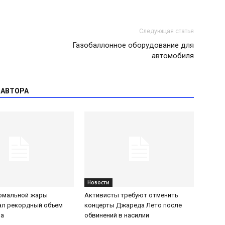
Следующая статья
Газобаллонное оборудование для
автомобиля
 АВТОРА
Новости
номальной жары
Активисты требуют отменить
ал рекордный объем
концерты Джареда Лето после
за
обвинений в насилии