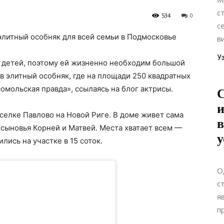
с
534
0
с
в
У
 детей, поэтому ей жизненно необходим большой
в элитный особняк, где на площади 250 квадратных
омольская правда», ссылаясь на блог актрисы.
С
селке Павлово на Новой Риге. В доме живет сама
в
, сыновья Корней и Матвей. Места хватает всем —
у
ись на участке в 15 соток.
О
с
я
п