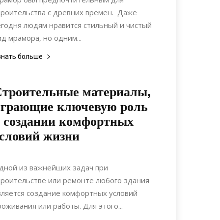
троительства с древних времен. Даже
егодня людям нравится стильный и чистый
ид мрамора, но одним...
знать больше
троительные материалы,
играющие ключевую роль
 создании комфортных
словий жизни
12.05.2022
0
Материалы
дной из важнейших задач при
троительстве или ремонте любого здания
вляется создание комфортных условий
роживания или работы. Для этого...