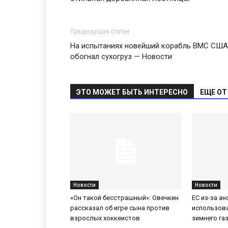
Предыдущая статья
На испытаниях новейший корабль ВМС США
обогнал сухогруз — Новости
ЭТО МОЖЕТ БЫТЬ ИНТЕРЕСНО
ЕЩЕ ОТ
Новости
Новости
«Он такой бесстрашный»: Овечкин
ЕС из-за а
рассказал об игре сына против
использов
взрослых хоккеистов
зимнего га