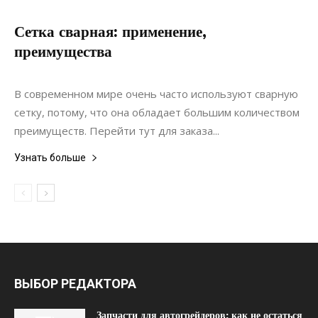
Сетка сварная: применение,
преимущества
16.04.2020
0
Материалы
В современном мире очень часто используют сварную
сетку, потому, что она обладает большим количеством
преимуществ. Перейти тут для заказа...
Узнать больше
ВЫБОР РЕДАКТОРА
Запчасти для автогрейдеров: как не остаться