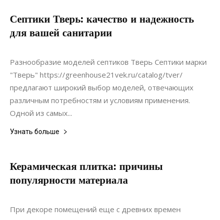
Септики Тверь: качество и надежность
для вашей санитарии
22.11.2021
0
Коммуникации
Разнообразие моделей септиков Тверь Септики марки
"Тверь" https://greenhouse21vek.ru/catalog/tver/
предлагают широкий выбор моделей, отвечающих
различным потребностям и условиям применения.
Одной из самых...
Узнать больше
Керамическая плитка: причины
популярности материала
16.02.2022
0
Материалы
При декоре помещений еще с древних времен