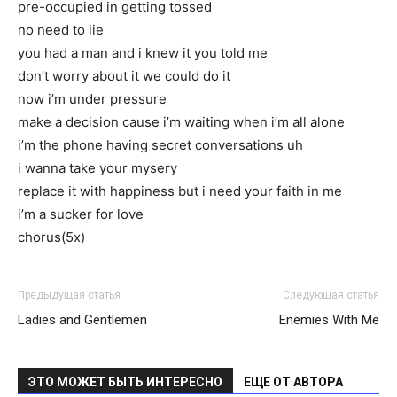
pre-occupied in getting tossed
no need to lie
you had a man and i knew it you told me
don’t worry about it we could do it
now i’m under pressure
make a decision cause i’m waiting when i’m all alone
i’m the phone having secret conversations uh
i wanna take your mysery
replace it with happiness but i need your faith in me
i’m a sucker for love
chorus(5x)
Предыдущая статья
Следующая статья
Ladies and Gentlemen
Enemies With Me
ЭТО МОЖЕТ БЫТЬ ИНТЕРЕСНО
ЕЩЕ ОТ АВТОРА