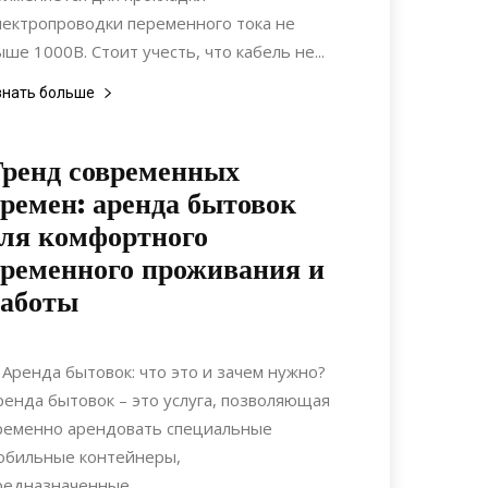
лектропроводки переменного тока не
ыше 1000В. Стоит учесть, что кабель не...
знать больше
ренд современных
ремен: аренда бытовок
ля комфортного
ременного проживания и
работы
09.03.2022
0
Строительство
. Аренда бытовок: что это и зачем нужно?
ренда бытовок – это услуга, позволяющая
ременно арендовать специальные
обильные контейнеры,
редназначенные...