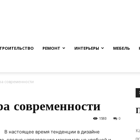
nfmuh.ru
ТРОИТЕЛЬСТВО
РЕМОНТ
ИНТЕРЬЕРЫ
МЕБЕЛЬ
ра современности
ра современности
1593
0
К
В настоящее время тенденции в дизайне
п
ие, следуя направлению максимально удобной и