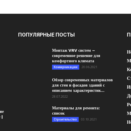
ПОПУЛЯРНЫЕ ПОСТЫ
П
Монтаж VRV систем –
Н
современное решение для
М
комфортного климата
20.06.2021
Коммуникации
К
С
Обзор современных материалов
для стен и фасадов зданий с
И
описанием характеристик...
Д
28.07.2022
Р
Материалы для ремонта:
ие
М
список
 |
03.10.2021
Строительство
Н