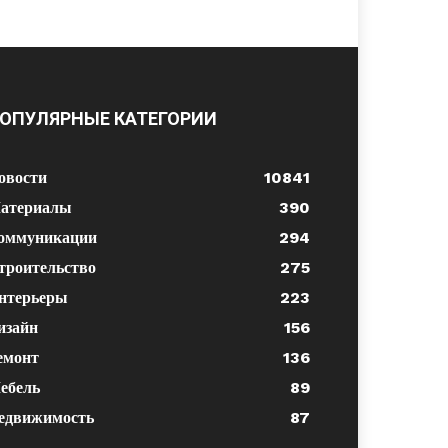
ОПУЛЯРНЫЕ КАТЕГОРИИ
овости
10841
атериалы
390
оммуникации
294
троительство
275
нтерьеры
223
изайн
156
емонт
136
ебель
89
едвижимость
87