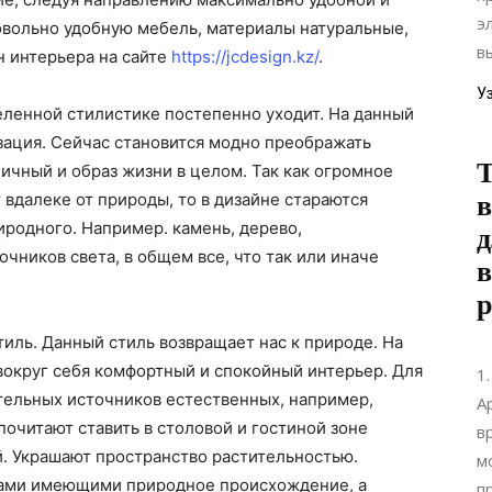
э
овольно удобную мебель, материалы натуральные,
в
н интерьера на сайте
https://jcdesign.kz/
.
У
еленной стилистике постепенно уходит. На данный
зация. Сейчас становится модно преображать
Т
ичный и образ жизни в целом. Так как огромное
вдалеке от природы, то в дизайне стараются
в
иродного. Например. камень, дерево,
д
чников света, в общем все, что так или иначе
в
ль. Данный стиль возвращает нас к природе. На
вокруг себя комфортный и спокойный интерьер. Для
1
тельных источников естественных, например,
А
очитают ставить в столовой и гостиной зоне
в
. Украшают пространство растительностью.
м
лами имеющими природное происхождение, а
п