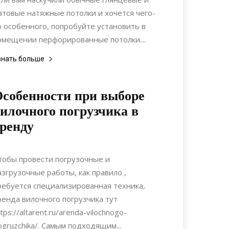
атовые натяжные потолки и хочется чего-
о особенного, попробуйте установить в
омещении перфорированные потолки....
знать больше
собенности при выборе
илочного погрузчика в
ренду
14.08.2020
0
Строительство
тобы провести погрузочные и
азгрузочные работы, как правило ,
ребуется специализированная техника,
ренда вилочного погрузчика тут
tps://altarent.ru/arenda-vilochnogo-
ogruzchika/. Самым подходящим...