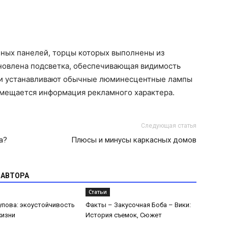
чных панелей, торцы которых выполнены из
новлена подсветка, обеспечивающая видимость
три устанавливают обычные люминесцентные лампы
азмещается информация рекламного характера.
Следующая статья
а?
Плюсы и минусы каркасных домов
 АВТОРА
Статьи
упова: экоустойчивость
Факты – Закусочная Боба – Вики:
жизни
История съемок, Сюжет