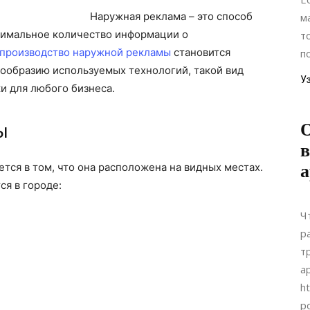
Наружная реклама – это способ
м
симальное количество информации о
т
производство наружной рекламы
становится
п
нообразию используемых технологий, такой вид
У
и для любого бизнеса.
О
ы
в
ся в том, что она расположена на видных местах.
а
я в городе:
Ч
р
т
а
ht
p