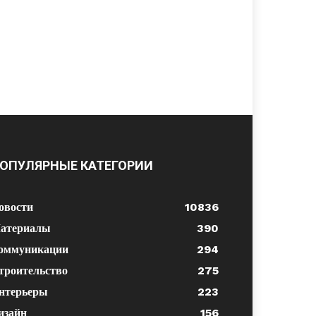
ОПУЛЯРНЫЕ КАТЕГОРИИ
овости
10836
атериалы
390
оммуникации
294
троительство
275
нтерьеры
223
изайн
156