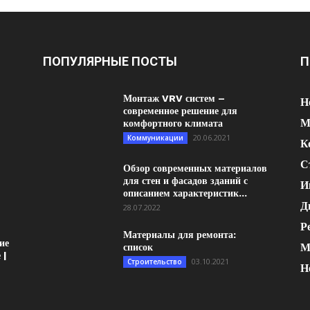
ПОПУЛЯРНЫЕ ПОСТЫ
П
Монтаж VRV систем –
Н
современное решение для
М
комфортного климата
20.06.2021
Коммуникации
К
С
Обзор современных материалов
для стен и фасадов зданий с
И
описанием характеристик...
Д
28.07.2022
Р
Материалы для ремонта:
ие
М
список
 |
03.10.2021
Строительство
Н