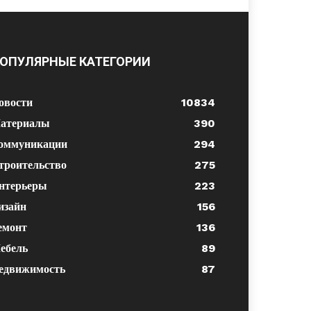
ОПУЛЯРНЫЕ КАТЕГОРИИ
овости
10834
атериалы
390
оммуникации
294
троительство
275
нтерьеры
223
изайн
156
емонт
136
ебель
89
едвижимость
87