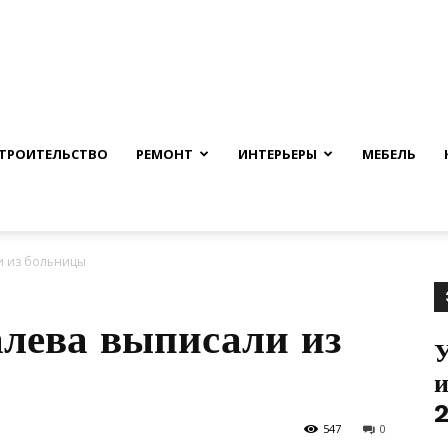
nfmuh.ru
ТРОИТЕЛЬСТВО
РЕМОНТ
ИНТЕРЬЕРЫ
МЕБЕЛЬ
и из больницы
лева выписали из
У
и
2
547
0