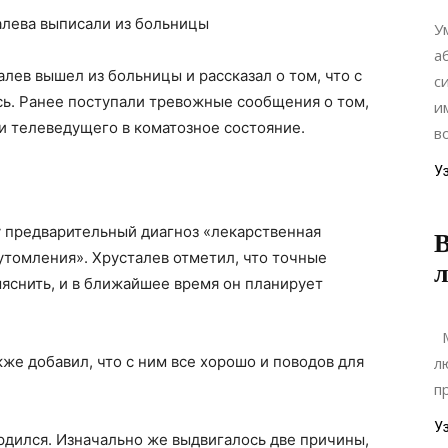
У
а
ев вышел из больницы и рассказал о том, что с
с
сь. Ранее поступали тревожные сообщения о том,
и
и телеведущего в коматозное состояние.
в
У
у предварительный диагноз «лекарственная
В
утомления». Хрусталев отметил, что точные
яснить, и в ближайшее время он планирует
М
кже добавил, что с ним все хорошо и поводов для
л
п
У
рдился. Изначально же выдвигалось две причины,