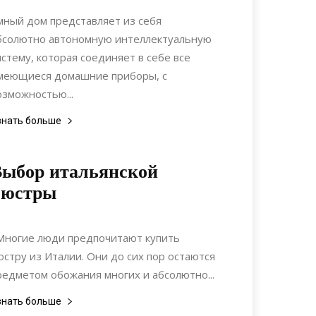
Интерьеры
мный дом представляет из себя
бсолютно автономную интеллектуальную
истему, которая соединяет в себе все
меющиеся домашние приборы, с
озможностью...
знать больше
ыбор итальянской
люстры
04.06.2020
0
Интерьеры
ногие люди предпочитают купить
юстру из Италии. Они до сих пор остаются
редметом обожания многих и абсолютно...
знать больше