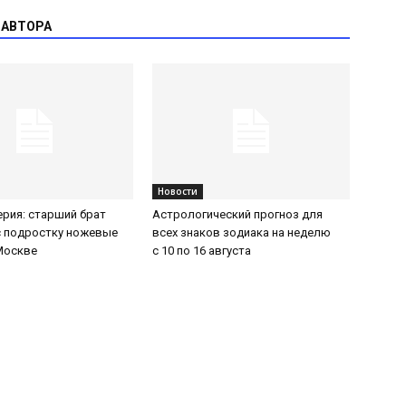
 АВТОРА
Новости
ерия: старший брат
Астрологический прогноз для
с подростку ножевые
всех знаков зодиака на неделю
Москве
с 10 по 16 августа