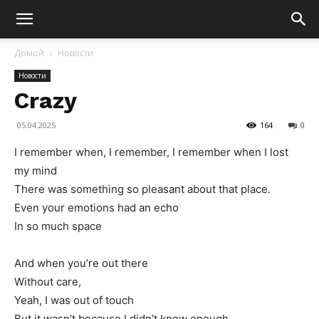
Домой
Новости
Новости
Crazy
05.04.2025
164
0
I remember when, I remember, I remember when I lost
my mind
There was something so pleasant about that place.
Even your emotions had an echo
In so much space
And when you’re out there
Without care,
Yeah, I was out of touch
But it wasn’t because I didn’t know enough