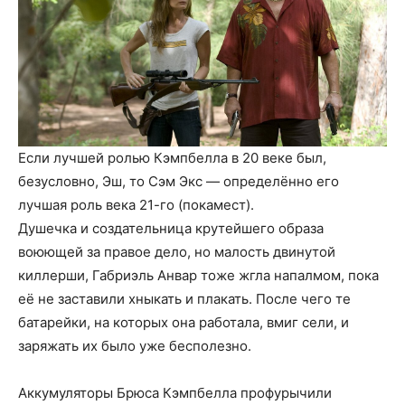
Если лучшей ролью Кэмпбелла в 20 веке был,
безусловно, Эш, то Сэм Экс — определённо его
лучшая роль века 21-го (покамест).
Душечка и создательница крутейшего образа
воюющей за правое дело, но малость двинутой
киллерши, Габриэль Анвар тоже жгла напалмом, пока
её не заставили хныкать и плакать. После чего те
батарейки, на которых она работала, вмиг сели, и
заряжать их было уже бесполезно.
Аккумуляторы Брюса Кэмпбелла профурычили