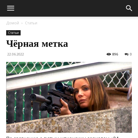
Домой
Статьи
Статьи
Чёрная метка
22.06.2022
896
0