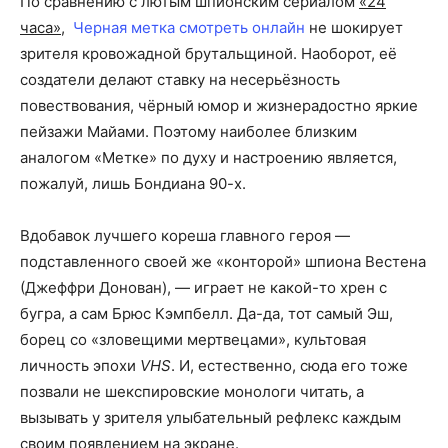
По сравнению с лютым шпионским сериалом
«24
часа»
,
Черная метка смотреть онлайн
не шокирует
зрителя кровожадной брутальщиной. Наоборот, её
создатели делают ставку на несерьёзность
повествования, чёрный юмор и жизнерадостно яркие
пейзажи Майами. Поэтому наиболее близким
аналогом «Метке» по духу и настроению является,
пожалуй, лишь Бондиана 90-х.
Вдобавок лучшего кореша главного героя —
подставленного своей же «конторой» шпиона Вестена
(Джеффри Донован), — играет не какой-то хрен с
бугра, а сам Брюс Кэмпбелл. Да-да, тот самый Эш,
борец со «зловещими мертвецами», культовая
личность эпохи
VHS
. И, естественно, сюда его тоже
позвали не шекспировские монологи читать, а
вызывать у зрителя улыбательный рефлекс каждым
своим появлением на экране.