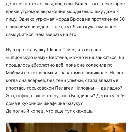
дольше, но тоже, увы, издохли. Более того, некоторое
время угрюмое выражение морды было ему даже к
лицу. Однако угрюмая морда Брюса на протяжении 30
с лишним эпизодов — нет, тут было куда гуманнее
самоубиться, чем взирать на это.
Ну а про старушку Шэрон Глисс, что играла
«шпионскую маму» Вестена, можно и не заикаться. Ей
прощалось абсолютно всё, пока она колесила по
Майами со «стволом» и гранатами в ридикюле. Но вот
когда она всерьёз, без тени улыбки, стала влезать в
ипостась горьковской Пелагеи Ниловны — да ладно?
Это, нафиг, в экшен-шоу типа Бондианы? Держа у себя
дома в кухонном шкафчике базуку?
Да полный копец, что еще тут скажешь.