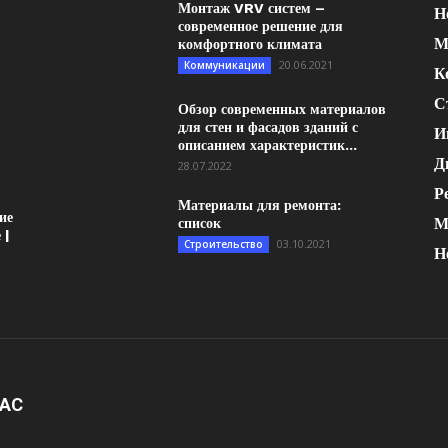
Монтаж VRV систем –
Н
современное решение для
М
комфортного климата
20.06.2021
Коммуникации
К
С
Обзор современных материалов
для стен и фасадов зданий с
И
описанием характеристик...
Д
28.07.2022
Р
Материалы для ремонта:
ие
М
список
 |
03.10.2021
Строительство
Н
НАС