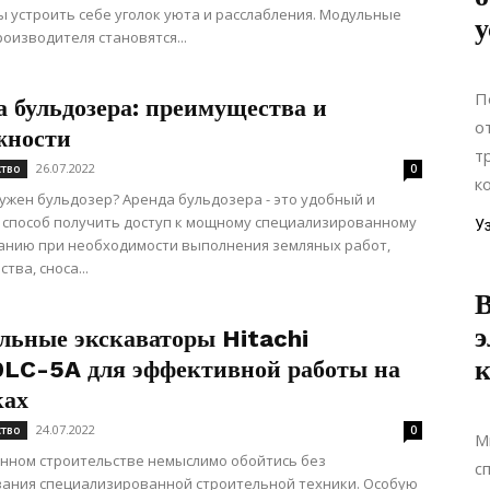
бы устроить себе уголок уюта и расслабления. Модульные
у
роизводителя становятся...
П
а бульдозера: преимущества и
о
жности
т
26.07.2022
ство
0
к
нужен бульдозер? Аренда бульдозера - это удобный и
способ получить доступ к мощному специализированному
У
анию при необходимости выполнения земляных работ,
тва, сноса...
В
э
льные экскаваторы Hitachi
LC-5A для эффективной работы на
ках
24.07.2022
ство
0
М
нном строительстве немыслимо обойтись без
с
вания специализированной строительной техники. Особую