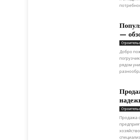
потребнос
Попул
— обз
Строитель
Добро по
погрузчик
рядом уни
разнообра
Прода
надеж
Строитель
Продажа с
предприя
хозяйство
специализ