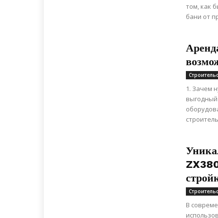
том, как 
бани от п
Аренд
возмо
Строитель
1. Зачем 
выгодный 
оборудов
строительс
Уника
ZX380
строй
Строитель
В совреме
использо