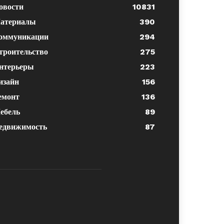
овости
10831
атериалы
390
оммуникации
294
троительство
275
нтерьеры
223
изайн
156
емонт
136
ебель
89
едвижимость
87