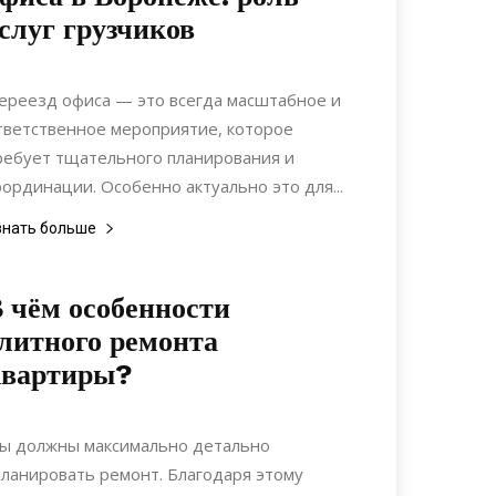
слуг грузчиков
19.07.2023
0
Интерьеры
ереезд офиса — это всегда масштабное и
тветственное мероприятие, которое
ребует тщательного планирования и
оординации. Особенно актуально это для...
знать больше
 чём особенности
литного ремонта
квартиры?
03.03.2021
0
Дизайн
ы должны максимально детально
планировать ремонт. Благодаря этому