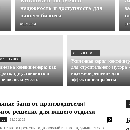
Китайский погрузчик:
А
надежность и доступность для
з
вашего бизнеса
в
01.09.2024
31.
СТРОИТЕЛЬСТВО
РОИТЕЛЬСТВО
Усиленная серия контейне
ановка кондиционера: как
для строительного мусора
рать, где установить и
надежное решение для
ие нюансы учесть
эффективной работы
ьные бани от производителя:
ьное решение для вашего отдыха
К
26.07.2022
ство
0
о
м теплого времени года каждый из нас задумывается о