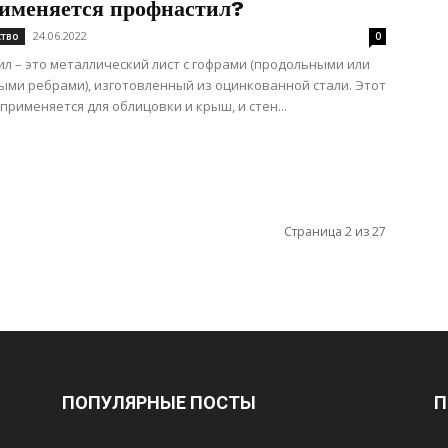
рименяется профнастил?
24.06.2022
ство
0
л – это металлический лист с гофрами (продольными или
ми ребрами), изготовленный из оцинкованной стали. Этот
применяется для облицовки и крыш, и стен...
Страница 2 из 27
ПОПУЛЯРНЫЕ ПОСТЫ
П