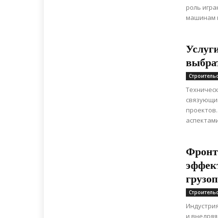
роль игра
машинам н
Услуги
выбрат
Строитель
Техническ
связующим
проектов.
аспектами
Фронт
эффек
грузоп
Строитель
Индустрия
и внедряя