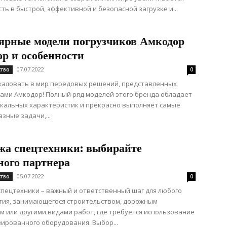
ть в быстрой, эффективной и безопасной загрузке и...
ярные модели погрузчиков Амкодор
ор и особенности
07.07.2022
ство
0
жаловать в мир передовых решений, представленных
ами Амкодор! Полный ряд моделей этого бренда обладает
кальных характеристик и прекрасно выполняет самые
зные задачи,...
жа спецтехники: выбирайте
ного партнера
05.07.2022
ство
0
пецтехники – важный и ответственный шаг для любого
тия, занимающегося строительством, дорожным
м или другими видами работ, где требуется использование
ированного оборудования. Выбор...