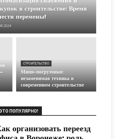
втоматизация снабжения и
акупок в строительстве: Время
нести перемены!
08.2024
СТРОИТЕЛЬСТВО
ров
 —
Мини-погрузчики:
незаменимая техника в
современном строительстве
ЭТО ПОПУЛЯРНО!
ак организовать переезд
фиса в Воронеже: роль