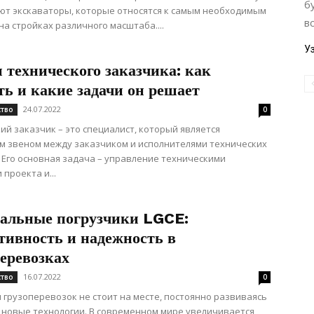
б
ют экскаваторы, которые относятся к самым необходимым
в
а стройках различного масштаба....
У
 технического заказчика: как
ь и какие задачи он решает
24.07.2022
ство
0
ий заказчик – это специалист, который является
 звеном между заказчиком и исполнителями технических
 Его основная задача – управление техническими
 проекта и...
альные погрузчики LGCE:
тивность и надежность в
еревозках
16.07.2022
ство
0
 грузоперевозок не стоит на месте, постоянно развиваясь
 новые технологии. В современном мире увеличивается