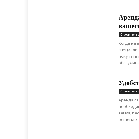
Аренд
вашег
Строитель
Когда на 
специализ
покупать 
обслужива
Удобст
Строитель
Аренда са
необходи
земля, пе
решение,..