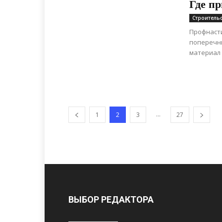
Где п
Строитель
Профнасти
поперечны
материал 
...
1
2
3
27
ВЫБОР РЕДАКТОРА