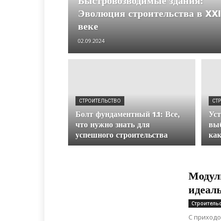
Быстровозводимые здания:
Эволюция строительства в XXI
веке
02.09.2024
СТРОИТЕЛЬСТВО
СТ
Болт фундаментный 1.1: Все,
Уст
что нужно знать для
выб
успешного строительства
как
Модул
идеал
Строитель
С приходо