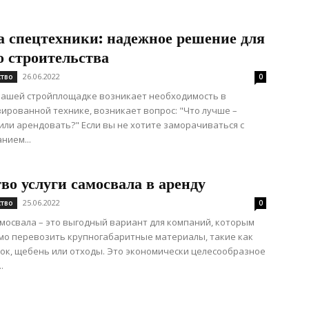
а спецтехники: надежное решение для
о строительства
26.06.2022
ство
0
вашей стройплощадке возникает необходимость в
ированной технике, возникает вопрос: "Что лучше –
или арендовать?" Если вы не хотите заморачиваться с
нием...
во услуги самосвала в аренду
25.06.2022
ство
0
мосвала – это выгодный вариант для компаний, которым
мо перевозить крупногабаритные материалы, такие как
сок, щебень или отходы. Это экономически целесообразное
.