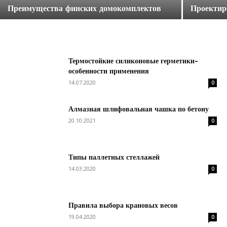
Преимущества финских домокомплектов
Проектир
Термостойкие силиконовые герметики-
особенности применения
14.07.2020
0
Алмазная шлифовальная чашка по бетону
20.10.2021
0
Типы паллетных стеллажей
14.03.2020
0
Правила выбора крановых весов
19.04.2020
0