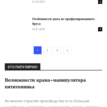
01.06.2021
0
Особенности дома из профилированного
бруса
23.01.2020
0
1
2
3
ЭТО ПОПУЛЯРНО!
Возможности крана-манипулятора
пятитонника
02.03.2020
0
Строительство
Во многих отраслях производства есть большая