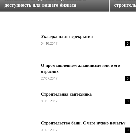
доступность для вашего бизнеса
строител
Укладка плит перекрытия
04.10.2017
0
О промышленном альпинизме или о его
отраслях
27.07.2017
0
Строительная сантехника
03.06.2017
0
Строительство бани. С чего нужно начать?
01.06.2017
0