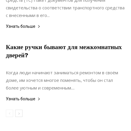
средств (ТС) Пакет документов для получения
свидетельства о соответствии транспортного средства
с внесенными в его...
Узнать больше
Какие ручки бывают для межкомнатных
дверей?
05.11.2017
0
Дизайн
Когда люди начинают заниматься ремонтом в своём
доме, им хочется многое поменять, чтобы он стал
более уютным и современным....
Узнать больше