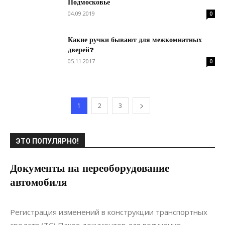
Подмосковье
04.09.2019
0
Какие ручки бывают для межкомнатных
дверей?
05.11.2017
0
1
2
3
ЭТО ПОПУЛЯРНО!
Документы на переоборудование
автомобиля
02.05.2019
0
Ремонт
Регистрация изменений в конструкции транспортных