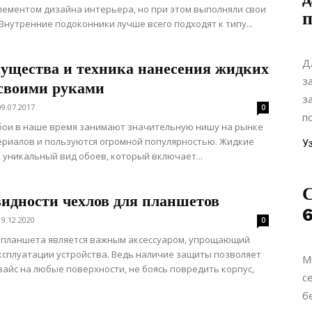
ементом дизайна интерьера, но при этом выполняли свои
Внутренние подоконники лучше всего подходят к типу...
Д
ущества и техника нанесения жидких
з
 своими руками
з
09.07.2017
0
по
бои в наше время занимают значительную нишу на рынке
риалов и пользуются огромной популярностью. Жидкие
У
о уникальный вид обоев, который включает...
С
видности чехлов для планшетов
19.12.2020
0
 планшета является важным аксессуаром, упрощающий
ксплуатации устройства. Ведь наличие защиты позволяет
М
вайс на любые поверхности, не боясь повредить корпус,
с
б