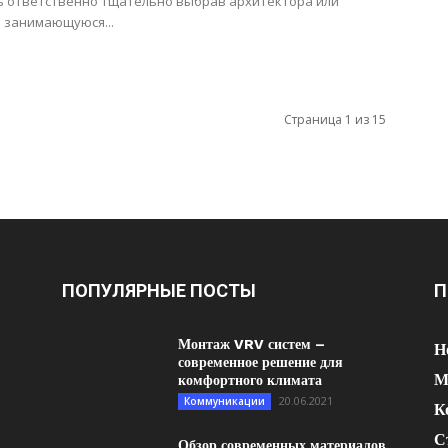
ь ответственно тщательно выбрав архитектора или
 занимающуюся...
Страница 1 из 15
ПОПУЛЯРНЫЕ ПОСТЫ
П
Монтаж VRV систем –
Н
современное решение для
М
комфортного климата
20.06.2021
Коммуникации
К
С
Обзор современных материалов