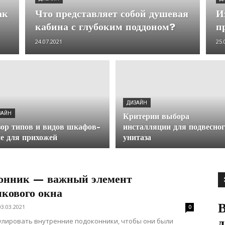
ак
Что представляет собой душевая
И
кабина с глубоким поддоном?
п
24.07.2021
25.
ДИЗАЙН
ЗАЙН
Критерии выбора
ор типов и видов шкафов-
инсталляции для подвесног
е для прихожей
унитаза
онник — важный элемент
икового окна
В
03.03.2021
0
д
улировать внутренние подоконники, чтобы они были