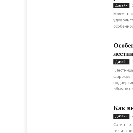
Дизайн
Может пок
удовольст
особеннос
Особе
лестн
Дизайн
Лестницы
широкое п
подчеркив
обычно на
Как вы
Дизайн
Сатин – э
сильно по