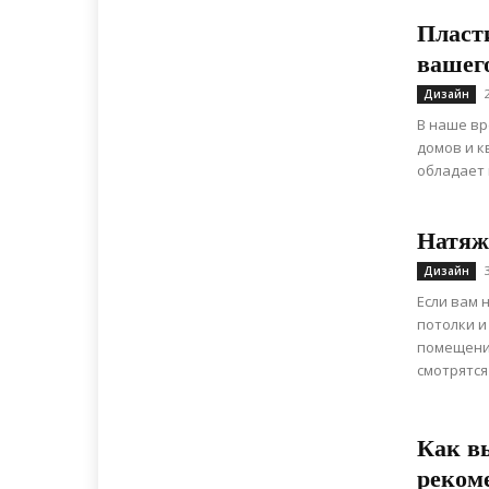
Пласт
вашег
Дизайн
В наше вр
домов и к
обладает 
Натяж
Дизайн
Если вам 
потолки и
помещени
смотрятся
Как вы
реком