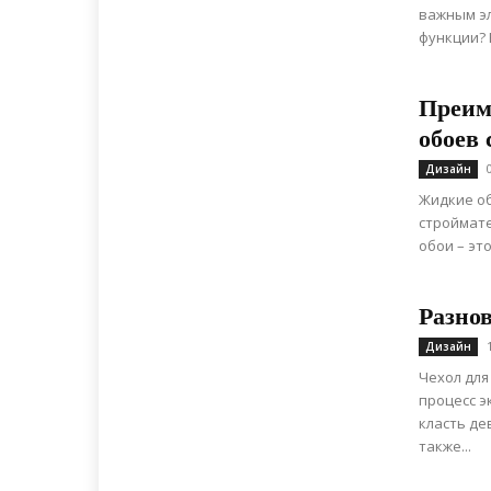
важным эл
функции? 
Преим
обоев
Дизайн
Жидкие о
строймате
обои – эт
Разно
Дизайн
Чехол для
процесс э
класть де
также...