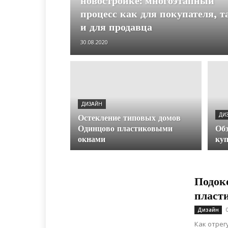
новостройке: многоэтапный
процесс как для покупателя, т
и для продавца
30.08.2020
ДИЗАЙН
ДИ
Остекление типовых домов
Одинцово пластиковыми
Обз
окнами
куп
Подок
пласт
Дизайн
Как отрег