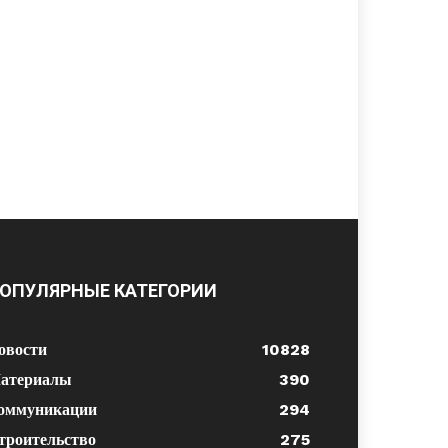
ОПУЛЯРНЫЕ КАТЕГОРИИ
овости
10828
атериалы
390
оммуникации
294
троительство
275