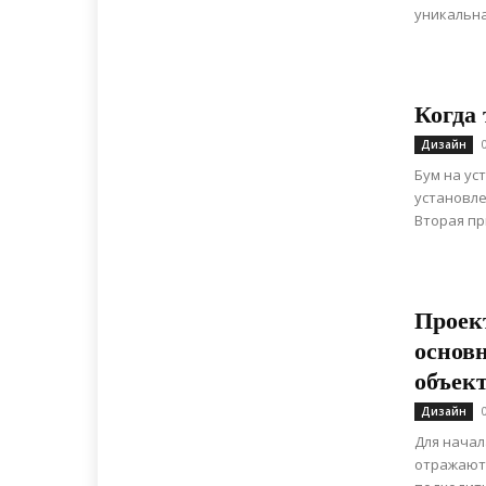
уникальна
Когда
Дизайн
Бум на ус
установле
Вторая пр
Проек
основн
объек
Дизайн
Для начал
отражают 