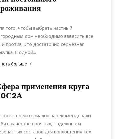
проживания
03.01.2020
0
Недвижимость
ля того, чтобы выбрать частный
агородным дом необходимо взвесить все
а и против. Это достаточно серьезная
купка. С одной...
знать больше
фера применения круга
60С2А
25.10.2019
0
Материалы
ножество материалов зарекомендовали
ебя в качестве прочных, надежных и
езопасных составов для воплощения тех