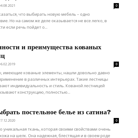
04.08.2021
0
азаться, что выбирать новую мебель – одно
вие. Но на самом же деле оказывается не все легко, в
ти если речь пойдет о...
нности и преимущества кованых
иц
06.02.2019
0
, имеющие кованые элементы, нашли довольно давно
рименение в различных интерьерах. Такие лестницы
ают индивидуальность и стиль. Кованой лестницей
зывают конструкцию, полностью...
брать постельное белье из сатина?
27.12.2020
0
то уникальная ткань, которая своими свойствами очень
хожа на шелк. Она надежная, блестящая и в своем роде