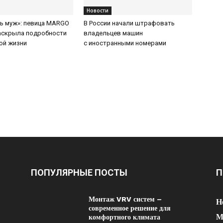
Новости
ть муж»: певица MARGO
В России начали штрафовать
аскрыла подробности
владельцев машин
ой жизни
с иностранными номерами
ПОПУЛЯРНЫЕ ПОСТЫ
П
Монтаж VRV систем –
Н
современное решение для
М
комфортного климата