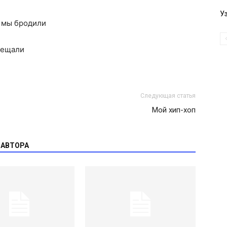
У
 мы бродили
бещали
Следующая статья
Мой хип-хоп
 АВТОРА