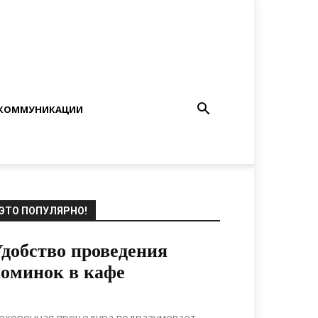
КОММУНИКАЦИИ
ЭТО ПОПУЛЯРНО!
добство проведения
оминок в кафе
17.10.2020
0
Коммуникации
охоронная процедура подразумевает