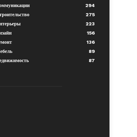
оммуникации
294
троительство
275
нтерьеры
223
изайн
156
емонт
136
ебель
89
едвижимость
87