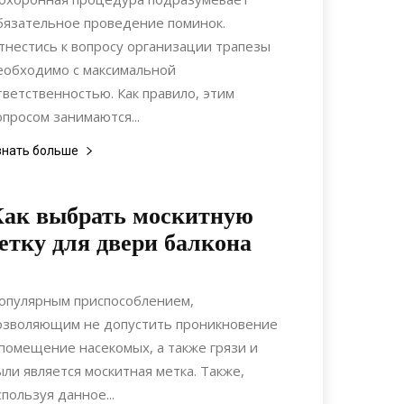
бязательное проведение поминок.
тнестись к вопросу организации трапезы
еобходимо с максимальной
тветственностью. Как правило, этим
опросом занимаются...
знать больше
Как выбрать москитную
етку для двери балкона
08.06.2021
0
Материалы
опулярным приспособлением,
озволяющим не допустить проникновение
 помещение насекомых, а также грязи и
ыли является москитная метка. Также,
спользуя данное...