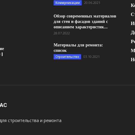
20.06.2021
Коммуникации
К
С
Обзор современных материалов
для стен и фасадов зданий с
И
описанием характеристик...
Д
28.07.2022
Р
Материалы для ремонта:
ие
М
список
 |
03.10.2021
Строительство
Н
НАС
для строительства и ремонта