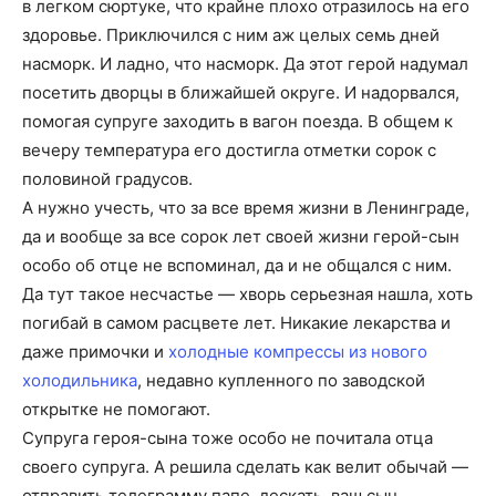
в легком сюртуке, что крайне плохо отразилось на его
здоровье. Приключился с ним аж целых семь дней
насморк. И ладно, что насморк. Да этот герой надумал
посетить дворцы в ближайшей округе. И надорвался,
помогая супруге заходить в вагон поезда. В общем к
вечеру температура его достигла отметки сорок с
половиной градусов.
А нужно учесть, что за все время жизни в Ленинграде,
да и вообще за все сорок лет своей жизни герой-сын
особо об отце не вспоминал, да и не общался с ним.
Да тут такое несчастье — хворь серьезная нашла, хоть
погибай в самом расцвете лет. Никакие лекарства и
даже примочки и
холодные компрессы из нового
холодильника
, недавно купленного по заводской
открытке не помогают.
Супруга героя-сына тоже особо не почитала отца
своего супруга. А решила сделать как велит обычай —
отправить телеграмму папе, дескать, ваш сын