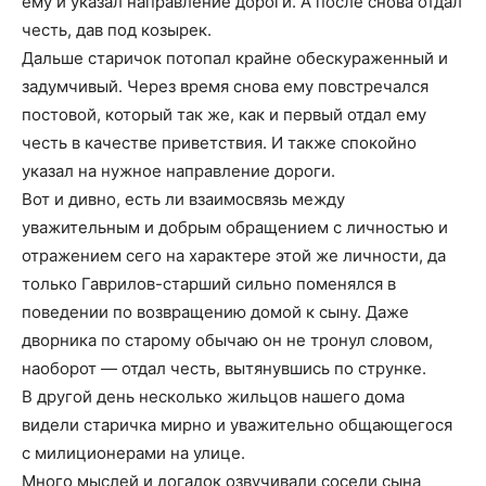
ему и указал направление дороги. А после снова отдал
честь, дав под козырек.
Дальше старичок потопал крайне обескураженный и
задумчивый. Через время снова ему повстречался
постовой, который так же, как и первый отдал ему
честь в качестве приветствия. И также спокойно
указал на нужное направление дороги.
Вот и дивно, есть ли взаимосвязь между
уважительным и добрым обращением с личностью и
отражением сего на характере этой же личности, да
только Гаврилов-старший сильно поменялся в
поведении по возвращению домой к сыну. Даже
дворника по старому обычаю он не тронул словом,
наоборот — отдал честь, вытянувшись по струнке.
В другой день несколько жильцов нашего дома
видели старичка мирно и уважительно общающегося
с милиционерами на улице.
Много мыслей и догадок озвучивали соседи сына