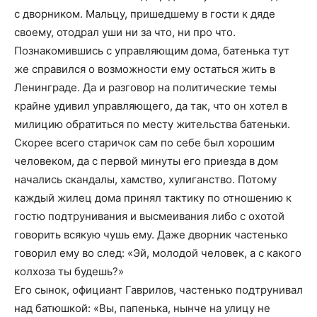
с дворником. Мальцу, пришедшему в гости к дяде
своему, отодрал уши ни за что, ни про что.
Познакомившись с управляющим дома, батенька тут
же справился о возможности ему остаться жить в
Ленинграде. Да и разговор на политические темы
крайне удивил управляющего, да так, что он хотел в
милицию обратиться по месту жительства батеньки.
Скорее всего старичок сам по себе был хорошим
человеком, да с первой минуты его приезда в дом
начались скандалы, хамство, хулиганство. Потому
каждый жилец дома принял тактику по отношению к
гостю подтрунивания и высмеивания либо с охотой
говорить всякую чушь ему. Даже дворник частенько
говорил ему во след: «Эй, молодой человек, а с какого
колхоза ты будешь?»
Его сынок, официант Гаврилов, частенько подтрунивал
над батюшкой: «Вы, папенька, нынче на улицу не