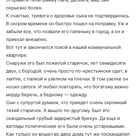
серьезно болен.
К счастью, тревога о здоровье сына не подтвердилась.
В скором времени он быстро пошел на поправку. Уж и
забыли все, что позвали его папеньку в город, а он и
приехал внезапно.
Вот тут и закончился покой в нашей коммунальной
квартире.
Снаружи это был пожилой старичок, лет семидесяти
двух, с бородой, очень просто по-крестьянски одет, в
лаптях, с палкой и узелком на плечах. В том узелке он
носил сапоги. И любил повторять, что богатому важно
морду беречь, а бедному — одежду.
Сын с супругой думали, что приедет очень скромный
тихий старичок. А вышло по-другому. Был это
скандальный грубый задиристый брехун. Да еще и
взгляды политические его были очень устаревшими.
Как только он вошел во двор дома тут же поскандалил