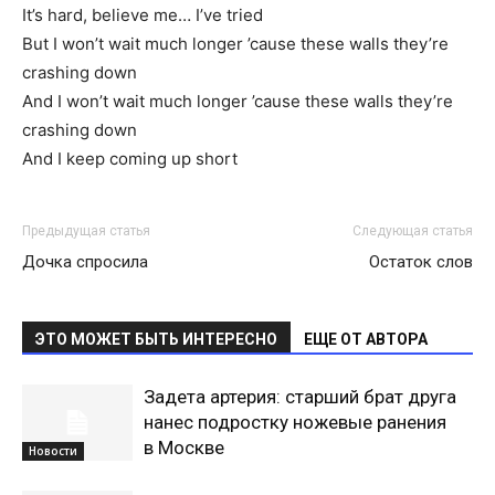
It’s hard, believe me… I’ve tried
But I won’t wait much longer ’cause these walls they’re
crashing down
And I won’t wait much longer ’cause these walls they’re
crashing down
And I keep coming up short
Предыдущая статья
Следующая статья
Дочка спросила
Остаток слов
ЭТО МОЖЕТ БЫТЬ ИНТЕРЕСНО
ЕЩЕ ОТ АВТОРА
Задета артерия: старший брат друга
нанес подростку ножевые ранения
в Москве
Новости