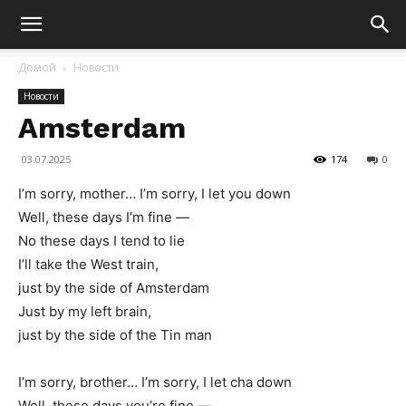
Домой
Новости
Новости
Amsterdam
03.07.2025
174
0
I’m sorry, mother… I’m sorry, I let you down
Well, these days I’m fine —
No these days I tend to lie
I’ll take the West train,
just by the side of Amsterdam
Just by my left brain,
just by the side of the Tin man
I’m sorry, brother… I’m sorry, I let cha down
Well, these days you’re fine —