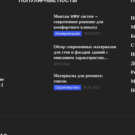
ПОПУЛЯРНЫЕ ПОСТЫ
П
Монтаж VRV систем –
Н
современное решение для
М
комфортного климата
20.06.2021
Коммуникации
К
С
Обзор современных материалов
для стен и фасадов зданий с
И
описанием характеристик...
Д
28.07.2022
Р
Материалы для ремонта:
ие
М
список
 |
03.10.2021
Строительство
Н