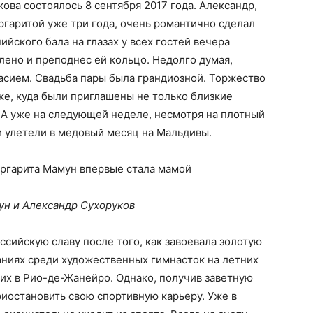
ова состоялось 8 сентября 2017 года. Александр,
ргаритой уже три года, очень романтично сделал
йского бала на глазах у всех гостей вечера
лено и преподнес ей кольцо. Недолго думая,
асием. Свадьба пары была грандиозной. Торжество
ке, куда были приглашены не только близкие
. А уже на следующей неделе, несмотря на плотный
и улетели в медовый месяц на Мальдивы.
ун и Александр Сухоруков
ссийскую славу после того, как завоевала золотую
аниях среди художественных гимнасток на летних
их в Рио-де-Жанейро. Однако, получив заветную
риостановить свою спортивную карьеру. Уже в