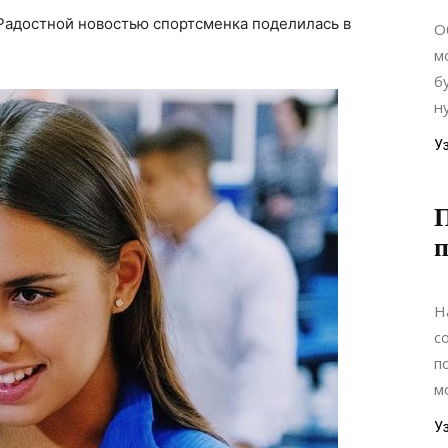
адостной новостью спортсменка поделилась в
О
м
б
н
У
п
Н
с
п
м
У