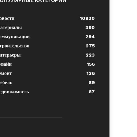
ОПУЛЯРНЫЕ КАТЕГОРИИ
овости
10830
атериалы
390
оммуникации
294
троительство
275
нтерьеры
223
изайн
156
емонт
136
ебель
89
едвижимость
87