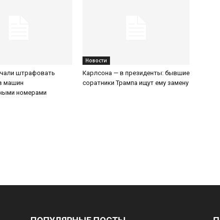
Новости
ачали штрафовать
Карлсона — в президенты: бывшие
в машин
соратники Трампа ищут ему замену
нными номерами