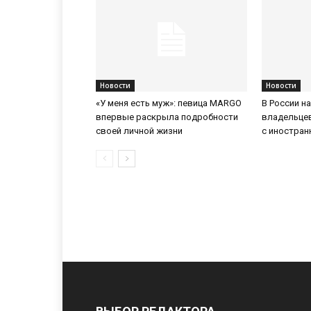
Новости
Новости
«У меня есть муж»: певица MARGO
В России н
впервые раскрыла подробности
владельце
своей личной жизни
с иностра