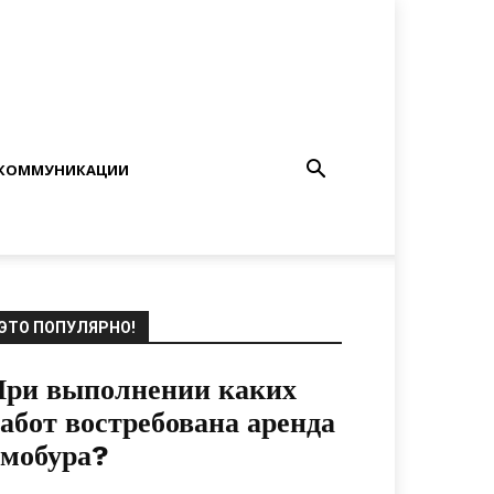
КОММУНИКАЦИИ
ЭТО ПОПУЛЯРНО!
При выполнении каких
абот востребована аренда
ямобура?
05.07.2020
0