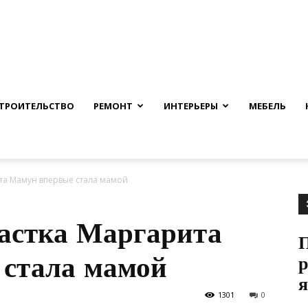
nfmuh.ru
ТРОИТЕЛЬСТВО
РЕМОНТ
ИНТЕРЬЕРЫ
МЕБЕЛЬ
та Мамун впервые стала мамой
астка Маргарита
стала мамой
р
1301
0