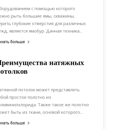
Строительство
борудованием с помощью которого
ожно рыть большие ямы, скважины,
урить глубокие отверстия для различных
ужд, является ямобур. Данная техника...
знать больше
Преимущества натяжных
отолков
09.09.2017
0
Интерьеры
атяжной потолок может представлять
обой простое полотно из
оливинилхлорида. Также такое же полотно
ожет быть из ткани, основой которого...
знать больше