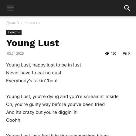
Домой
Новости
Новости
Young Lust
05.04.2025
130
0
Young Lust, happy just to be in lust
Never have to eat no dust
Everybody’s talkin’ ’bout
Young Lust, you’re dying and you’re screamin’ inside
Oh, you’re guilty way before you’ve been tried
And it’s crazy but you’re diggin’ it
Ooohh
Young Lust, you feel it in the summertime blues