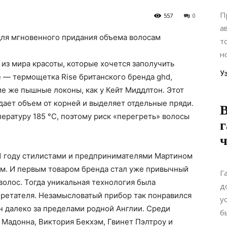
П
557
0
а
т
н
из мира красоты, которые хочется заполучить
У
 — термощетка Rise британского бренда ghd,
ие же пышные локоны, как у Кейт Миддлтон. Этот
дает объем от корней и выделяет отдельные пряди.
В
ратуру 185 °C, поэтому риск «перегреть» волосы
г
ч
01 году стилистами и предпринимателями Мартином
ом. И первым товаром бренда стал уже привычный
Г
олос. Тогда уникальная технология была
д
бретателя. Незамысловатый прибор так понравился
у
н далеко за пределами родной Англии. Среди
б
Мадонна, Виктория Бекхэм, Гвинет Пэлтроу и