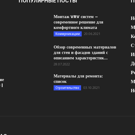
ПОПУЛЯРНЫЕ ПОСТЫ
П
Монтаж VRV систем –
Н
современное решение для
М
комфортного климата
20.06.2021
Коммуникации
К
С
Обзор современных материалов
для стен и фасадов зданий с
И
описанием характеристик...
Д
28.07.2022
Р
Материалы для ремонта:
ие
М
список
 |
03.10.2021
Строительство
Н