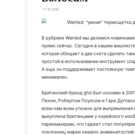
17.10.2020
В рубрике Wanted мы делимся новинками 
прямо сейчас. Сегодня в нашем вишлисте
которая обещает в два счета сделать так
простой в использовании инструмент соз
А еще он поддерживает постоянную темпе
минимален.
Британский бренд ghd был основан в 20
Пенни, Робертом Поулсом и Гари Дуглас
всем нам всем утюжок для выпрямления в
выкуплена британцами у корейского изо
парикмахерам, что гаджет стал популяре
поклонниц марки немало знаменитостей: 