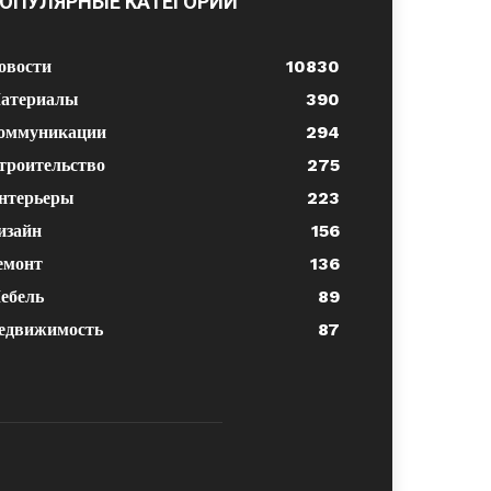
ОПУЛЯРНЫЕ КАТЕГОРИИ
овости
10830
атериалы
390
оммуникации
294
троительство
275
нтерьеры
223
изайн
156
емонт
136
ебель
89
едвижимость
87