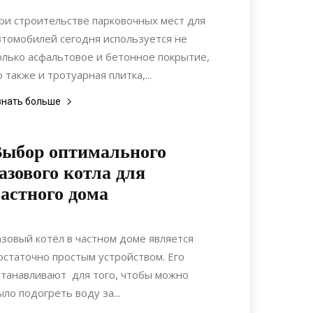
Строительство
ри строительстве парковочных мест для
втомобилей сегодня используется не
олько асфальтовое и бетонное покрытие,
о также и тротуарная плитка,...
знать больше
ыбор оптимального
азового котла для
астного дома
04.05.2020
0
Коммуникации
азовый котёл в частном доме является
остаточно простым устройством. Его
станавливают для того, чтобы можно
ыло подогреть воду за...