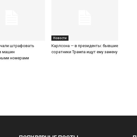
Новости
ачали штрафовать
Карлсона — в президенты: бывшие
в машин
соратники Трампа ищут ему замену
нными номерами