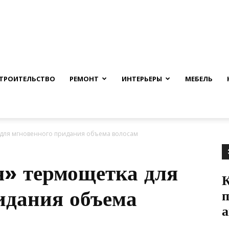
nfmuh.ru
ТРОИТЕЛЬСТВО
РЕМОНТ
ИНТЕРЬЕРЫ
МЕБЕЛЬ
 для мгновенного придания объема волосам
» термощетка для
К
идания объема
п