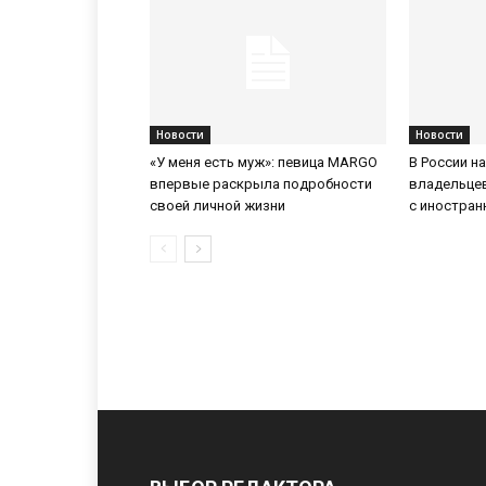
Новости
Новости
«У меня есть муж»: певица MARGO
В России н
впервые раскрыла подробности
владельце
своей личной жизни
с иностра