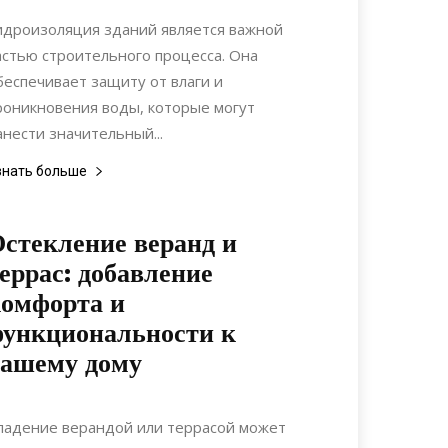
Материалы
идроизоляция зданий является важной
астью строительного процесса. Она
беспечивает защиту от влаги и
роникновения воды, которые могут
анести значительный...
знать больше
стекление веранд и
еррас: добавление
омфорта и
ункциональности к
вашему дому
19.06.2022
0
Интерьеры
ладение верандой или террасой может