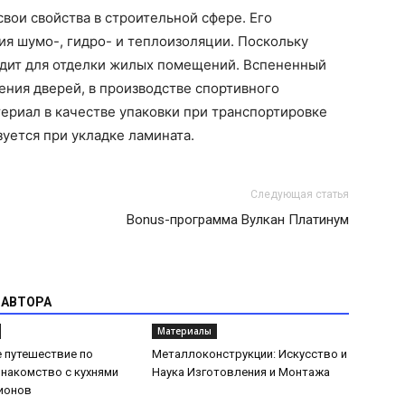
вои свойства в строительной сфере. Его
я шумо-, гидро- и теплоизоляции. Поскольку
одит для отделки жилых помещений. Вспененный
ния дверей, в производстве спортивного
териал в качестве упаковки при транспортировке
уется при укладке ламината.
Следующая статья
Bonus-программа Вулкан Платинум
 АВТОРА
Материалы
 путешествие по
Металлоконструкции: Искусство и
Знакомство с кухнями
Наука Изготовления и Монтажа
ионов