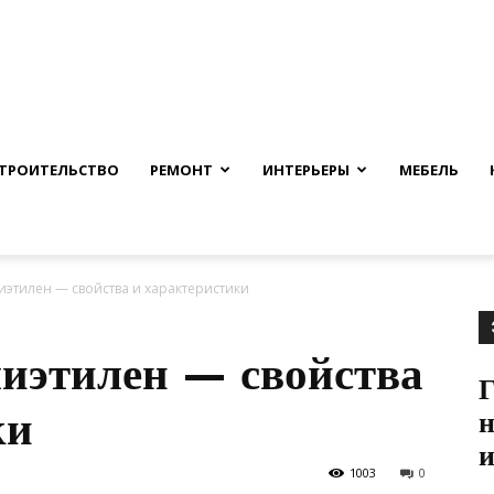
nfmuh.ru
ТРОИТЕЛЬСТВО
РЕМОНТ
ИНТЕРЬЕРЫ
МЕБЕЛЬ
этилен — свойства и характеристики
иэтилен — свойства
Г
ки
н
и
1003
0