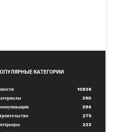
ОПУЛЯРНЫЕ КАТЕГОРИИ
овости
10836
атериалы
390
оммуникации
294
троительство
275
нтерьеры
223