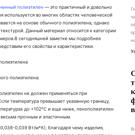
ненный полиэтилен
— это практичный и довольно
Г
я используется во многих областях человеческой
ч
вается на основе обычного полиэтилена, однако
о
 текстурой. Данный материал относится к категории
п
меров.
В сегодняшней заметке мы подробнее
н
едставим его свойства и характеристики.
У
 полиэтилена
О
ого полиэтилена:
т
к
олиэтилен не должен применяться при
ф
Если температура превышает указанную границу,
мпературах до +102°С и еще ниже, пенополиэтилен
я весьма прочным и эластичным.
,038-0,039 Вт/м*К), благодаря чему изделия,
В