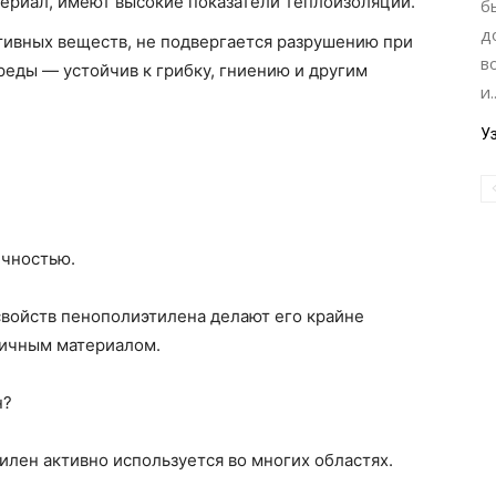
ериал, имеют высокие показатели теплоизоляции.
б
д
тивных веществ, не подвергается разрушению при
в
реды — устойчив к грибку, гниению и другим
и..
У
ечностью.
свойств пенополиэтилена делают его крайне
тичным материалом.
н?
лен активно используется во многих областях.