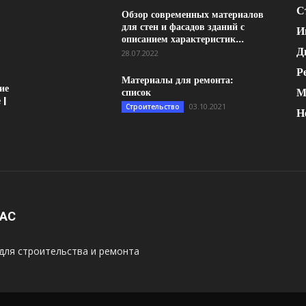
С
Обзор современных материалов
для стен и фасадов зданий с
И
описанием характеристик...
Д
28.07.2022
Р
Материалы для ремонта:
ие
М
список
 |
03.10.2021
Строительство
Н
НАС
для строительства и ремонта