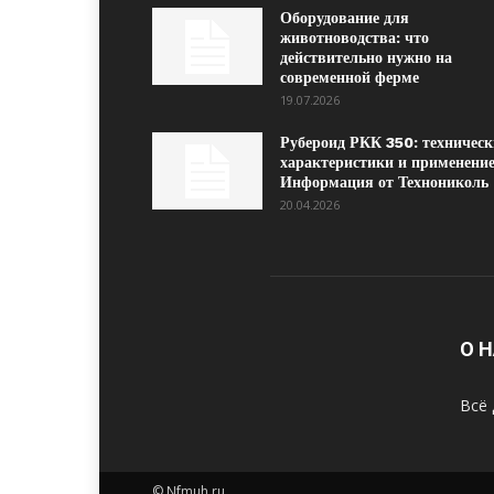
Оборудование для
животноводства: что
действительно нужно на
современной ферме
19.07.2026
Рубероид РКК 350: техническ
характеристики и применение
Информация от Технониколь
20.04.2026
О 
Всё 
© Nfmuh.ru