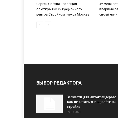
Сергей Собянин сообщил
«У меня ес
об открытии ситуационного
впервые р
центра Стройкомплекса Москвы
своей личн
ВЫБОР РЕДАКТОРА
Запчасти для автогрейдеров:
как не остаться в пролёте на
стройке
19.07.2026