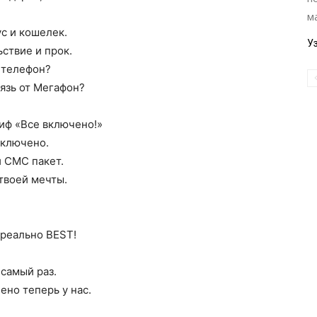
м
ус и кошелек.
У
ствие и прок.
 телефон?
вязь от Мегафон?
риф «Все включено!»
сключено.
 СМС пакет.
твоей мечты.
 реально BEST!
 самый раз.
ено теперь у нас.