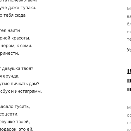
уче даже Тупака.
М
о тебя сюда.
в
б
тел найти
н
рной красоты.
т
ечером, к семи.
У
принести.
т девушка твоя?
я ерунда.
п
утью пичкать дам?
сбук и инстаграмм.
весело тусить,
М
 соцсети.
о
девушке твоей;
н
одарок, это ей.
п