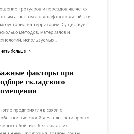
Ландшафтный дизайн
ощение тротуаров и проездов является
ажным аспектом ландшафтного дизайна и
лагоустройства территории. Существует
есколько методов, материалов и
ехнологий, используемых...
знать больше
Важные факторы при
одборе складского
помещения
28.04.2020
0
Коммуникации
ногие предприятия в связи с
собенностью своей деятельности просто
е могут обойтись без складских
омещений.Продукция, товары, грузы,