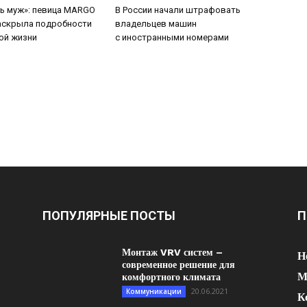
ть муж»: певица MARGO
В России начали штрафовать
аскрыла подробности
владельцев машин
ой жизни
с иностранными номерами
ПОПУЛЯРНЫЕ ПОСТЫ
П
Монтаж VRV систем –
Н
современное решение для
М
комфортного климата
20.06.2021
Коммуникации
К