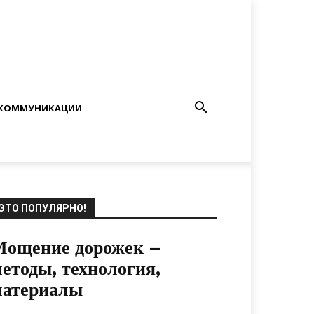
КОММУНИКАЦИИ
ЭТО ПОПУЛЯРНО!
Мощение дорожек –
етоды, технология,
материалы
22.05.2022
0