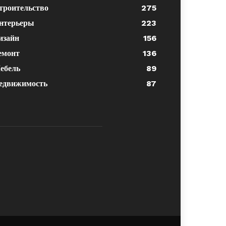
троительство
275
нтерьеры
223
изайн
156
емонт
136
ебель
89
едвижимость
87