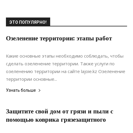
ЭТО ПОПУЛЯРНО!
Озеленение территории: этапы работ
22.04.2022
0
Ландшафтный дизайн
Какие основные этапы необходимо соблюдать, чтобы
сделать озеленение территории. Также услуги по
озеленению территории на сайте lajoie.kz Озеленение
территории основные...
Узнать больше
Защитите свой дом от грязи и пыли с
помощью коврика грязезащитного
20.06.2022
0
Материалы