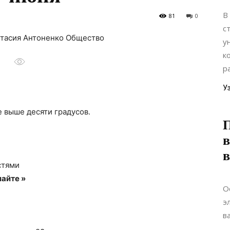
В
81
0
с
астасия Антоненко Общество
у
к
р
У
 выше десяти градусов.
в
стями
айте »
О
э
в