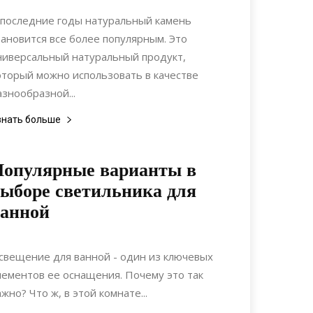
Интерьеры
 последние годы натуральный камень
тановится все более популярным. Это
ниверсальный натуральный продукт,
оторый можно использовать в качестве
азнообразной...
знать больше
Популярные варианты в
ыборе светильника для
ванной
13.10.2020
0
Дизайн
свещение для ванной - один из ключевых
лементов ее оснащения. Почему это так
ажно? Что ж, в этой комнате...