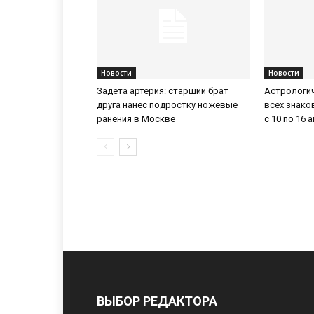
Новости
Новости
Задета артерия: старший брат
Астрологич
друга нанес подростку ножевые
всех знако
ранения в Москве
с 10 по 16 
ВЫБОР РЕДАКТОРА