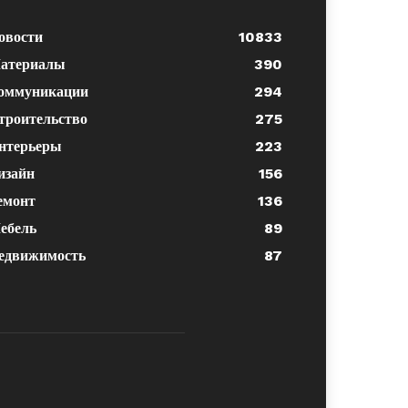
овости
10833
атериалы
390
оммуникации
294
троительство
275
нтерьеры
223
изайн
156
емонт
136
ебель
89
едвижимость
87