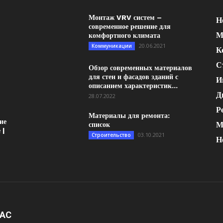
Монтаж VRV систем –
Н
современное решение для
М
комфортного климата
20.06.2021
Коммуникации
К
С
Обзор современных материалов
для стен и фасадов зданий с
И
описанием характеристик...
Д
28.07.2022
Р
Материалы для ремонта:
ие
М
список
 |
03.10.2021
Строительство
Н
НАС